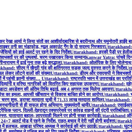
ेखा आर्या ने लिया संतों का आशीर्वाद
बारिश से बदरीनाथ और यमुनोत्री हाईवे बाधि
इबर ठगी का भंडाफोड़, म्यूल अकाउंट गैंग के दो सदस्य गिरफ्तार
Uttarakhand: 2
यों को हाई अलर्ट पर रहने के दिए निर्देश
Uttarakhand: हरकी पैड़ी पर हेलीकॉप्ट
भक्तों पर की पुष्पवर्षा, चरण पखारकर किया सम्मान
Kanwar Yatra: पांचवें दि
नारायण में ढाई गुना तक बढ़े श्रद्धालु
Uttarakhand: ओलंपिक के लिए भोलेनाथ से प्
hand: सीएम ने खैनूरी गांव की क्षतिग्रस्त सड़क जल्द दुरुस्त करने के निर्देश
Utt
ाजल लेकर लौटने वालों की संख्या
Uttarakhand: डीएम और एसएसपी ने शिवभक्तों पर 
 में पहुंची इतनी संख्या…
Uttarakhand: राष्ट्रपति भवन में उत्तराखंड का प्रतिनि
दिव्यांगों व वरिष्ठ नागरिकों को वितरित किए सहायक उपकरण
Uttarakhand: दहेज ह
ों के डाटा अपडेशन की अंतिम तिथि बढ़ाई, अब 4 अगस्त तक मिलेगा अवसर
Uttarakhan
रेस का हमला, आपसी खींचतान से विकास बाधित होने का आरोप
Uttarakhand: भगव
ा चरण शुरू, ड्राफ्ट मतदाता सूची में 71.33 लाख मतदाता शामिल
Uttarakhand: आठ 
जनभागीदारी से ही सफल होगा अभियान: मुख्यमंत्री धामी
Uttarakhand: एसाईआर अभ
फिक प्लान, दिल्ली-देहरादून एक्सप्रेसवे पर कांवड़ वाहनों की एंट्री प्रतिबंधित
Ut
रुस्त, यातायात बहाल; लापरवाही मिलने पर होगी सख्त कार्रवाई
Uttarakhand ऑरेंज 
7 अलर्ट मोड में रहने के निर्देश, राहत-बचाव में देरी नहीं होगी बर्दाश्त
Uttarakha
हलचल, अखाड़ा परिषद अध्यक्ष ने कार्रवाई की मांग उठाई
Uttarakhand: घुटनों 
वी. मुरुगेशन ने पुलिस बल को दिए जरूरी निर्देश
Uttarakhand: परिश्रम, अनुशास