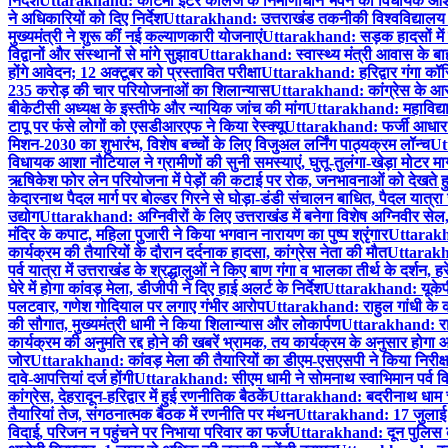
निर्देश
Uttarakhand: कोटमा इंटर कॉलेज के निर्माणाधीन भवन का विधायक आशा नौटि
ने अधिकारियों को दिए निर्देश
Uttarakhand: उत्तराखंड तकनीकी विश्वविद्यालय परी
मुख्यमंत्री ने शुरू कीं नई कल्याणकारी योजनाएं
Uttarakhand: सड़क हादसों में घा
विद्वानों और संस्थानों से मांगे सुझाव
Uttarakhand: स्वास्थ्य मंत्री आवास के बाहर
होंगे आवेदन; 12 अक्टूबर को प्रस्तावित परीक्षा
Uttarakhand: हरिद्वार गंगा कॉ
235 करोड़ की चार परियोजनाओं का शिलान्यास
Uttarakhand: कांग्रेस के आरो
बीकेटीसी अध्यक्ष के इस्तीफे और न्यायिक जांच की मांग
Uttarakhand: महाविद्याल
टापू पर फंसे लोगों को एसडीआरएफ ने किया रेस्क्यू
Uttarakhand: फर्जी आधार स
मिशन-2030 का शुभारंभ, विशेष बच्चों के लिए विजुअल लर्निंग पाठ्यक्रम लॉन्च
Utt
विधायक आशा नौटियाल ने ग्रामीणों की सुनी समस्याएं, घुत्तू-तुलंगा-खेड़ा मोटर मार्
ऋषिकेश फोर लेन परियोजना में पेड़ों की कटाई पर रोक, जनभावनाओं को देखते हुए
केदारनाथ पैदल मार्ग पर बोल्डर गिरने से घोड़ा-डंडी संचालन बाधित, पैदल यात्रा जार
उद्योग
Uttarakhand: अग्निवीरों के लिए उत्तराखंड में बनेगा विशेष अग्निवीर सेल, 
मंदिर के कपाट, महिला पुजारी ने किया भगवान नारायण का पुष्प श्रृंगार
Uttarakhan
कार्यक्रम की तैयारियों के दौरान दर्दनाक हादसा, कांग्रेस नेता की मौत
Uttarakhan
पर्व यात्रा में उत्तराखंड के श्रद्धालुओं ने किए बाण गंगा व भालका तीर्थ के दर्शन
घेरे में होगा कांवड़ मेला, डीजीपी ने दिए हाई अलर्ट के निर्देश
Uttarakhand: यूकेपीए
पलटवार, गणेश गोदियाल पर लगाए गंभीर आरोप
Uttarakhand: राहुल गांधी के कार
की सौगात, मुख्यमंत्री धामी ने किया शिलान्यास और लोकार्पण
Uttarakhand: राहु
कार्यक्रम की अनुमति रद्द होने की खबरें भ्रामक, तय कार्यक्रम के अनुसार होगा
जोर
Uttarakhand: कांवड़ मेला की तैयारियों का डीएम-एसएसपी ने किया निरीक्षण
दावे-आपत्तियां दर्ज होंगी
Uttarakhand: सीएम धामी ने सोमनाथ स्वाभिमान पर्व विशे
कांग्रेस, देहरादून-हरिद्वार में हुई रणनीतिक बैठकें
Uttarakhand: बदरीनाथ धाम चढ़ा
तैयारियां तेज, संगठनात्मक बैठक में रणनीति पर मंथन
Uttarakhand: 17 जुलाई को द
विदाई, परिजन न पहुंचने पर निभाया परिवार का फर्ज
Uttarakhand: दून पुलिस का