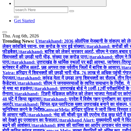
Search
for:
Get Started
Thu. Aug 6th, 2026
Trending News:
Uttarakhand: 2036 ओलंपिक मेजबानी के संकल्प को लेकर र
लेकर कांवड़िये रवाना, एक करोड़ के पार हुई संख्या
Uttarakhand: करोड़ों की सा
फीडबैक
Uttarakhand: बारिश को लेकर सरकार अलर्ट, सीएम ने राहत-बचाव एजेंसि
शिवभक्तों की उमड़ी भारी भीड़, संख्या एक करोड़ पार
Uttarakhand: सीएम ने शिव
पार
Uttarakhand: उत्तराखंड के धार्मिक स्थलों पर बढ़ी आस्था, जागेश्वर-त्रियुगी
बागेश्वर में ऑरेंज अलर्ट, छह अगस्त तक पर्वतीय जिलों में बारिश के आसार
Uttarak
Yatra: हरिद्वार में शिवभक्तों की उमड़ी भारी भीड़, 76 लाख से अधिक पहुंची गंग
पेयजल
Uttarakhand: कांवड़ मेला में उमड़ा लगा शिवभक्तों का सैलाब, तीन दिनों
कैडेट्स
Uttarakhand: सीएम ने जनसमस्याओं के त्वरित समाधान के निर्देश, ने 
से मचा था हड़कंप
Uttarakhand: उत्तराखंड बोर्ड ने 10वीं-12वीं परीक्षार्थिय
तैनात
Uttarakhand: टिहरी मेडिकल कॉलेज को लेकर भाजपा नेताओं पर कांग्
48 घंटे में किया खुलासा
Uttarakhand: प्रदेश में विशेष गहन पुनरीक्षण का दूसर
अलर्ट
Uttarakhand: सिंगल-यूज़ प्लास्टिक मुक्त उत्तराखंड बनाने का संकल्प, 
सुनिश्चित करने के निर्देश
KanwarMela: हरिद्वार पुलिस ने जारी किया विस्तृत ट्रै
के आसार नहीं
Uttarakhand: नंदा की चौकी पुल की एप्रोच रोड कुछ घंटों में दु
को देखते हुए प्रशासन का फैसला
Uttarakhand Alart: मुख्यमंत्री धामी ने दिए 24×
बढ़ने की आशंका
Uttarakhand: हत्या की साजिश का आरोप लगाकर संत समाज में 
होगी कठिन कांवड़ यात्रा
Kanwar Mela: सुरक्षा तैयारियों को अंतिम रूप, एडीजी 