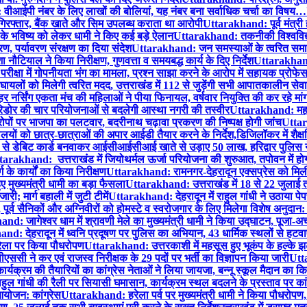
ीआईपी नंबर के लिए लाखों की बोलियां, यह नंबर बना सर्वाधिक चर्चा का विषय…
िरफ्तार, बैंक खाते और सिम उपलब्ध कराता था आरोपी
Uttarakhand: पूर्व मंत्री ह
के भविष्य को लेकर धामी ने किए कई बड़े ऐलान
Uttarakhand: तकनीकी विश्वविद्या
, पर्यावरण संरक्षण का दिया संदेश
Uttarakhand: जन समस्याओं के त्वरित समाध
याल ने किया निरीक्षण, गुणवत्ता व समयबद्ध कार्य के दिए निर्देश
Uttarakhand:
क्षा में गोपनीयता भंग का मामला, प्रश्न साझा करने के आरोप में सहायक प्रोफेस
यलों को मिलेगी त्वरित मदद, उत्तराखंड में 112 से जुड़ेंगी सभी आपातकालीन सेवा
 नर्सिंग एकता मंच की महिलाओं ने पीया फिनायल, वर्षवार नियुक्ति की कर रहे मां
रिडोर की चार परियोजनाओं से बदलेगी आस्था नगरी की तस्वीर
Uttarakhand: महाकु
पों पर भाजपा का पलटवार, बदरीनाथ चढ़ावा प्रकरण की निष्पक्ष होगी जांच
Uttar
यों को छात्र-छात्राओं की अपार आईडी तैयार करने के निर्देश,डिजिलॉकर में शैक्
े डेबिट कार्ड बनवाकर आईसीआईसीआई खाते से उड़ाए 50 लाख, हरिद्वार पुलिस न
arakhand: उत्तराखंड में जियोथर्मल ऊर्जा परियोजना की शुरुआत, तपोवन में होगा व
ग के कार्यों का किया निरीक्षण
Uttarakhand: रामनगर-देहरादून एक्सप्रेस को मिली ह
 मुख्यमंत्री धामी का बड़ा फैसला
Uttarakhand: उत्तराखंड में 18 से 22 जुलाई त
ी; मार्ग बहाली में जुटी टीमें
Uttarakhand: देहरादून में राहुल गांधी ने उठाया पेपर ल
पूर्व सैनिकों और अग्निवीरों को होमस्टे व स्वरोजगार के लिए मिलेगा विशेष अनुदान:
d: जागेश्वर धाम में श्रावणी मेले का मुख्यमंत्री धामी ने किया उद्घाटन, पूजा-अ
d: देहरादून में ध्वनि प्रदूषण पर पुलिस का अभियान, 43 धार्मिक स्थलों से हट
, हरेला पर किया पौधरोपण
Uttarakhand: उत्तरकाशी में महसूस हुए भूकंप के हल्के 
ससी ने कर एवं राजस्व निरीक्षक के 29 पदों पर भर्ती का विज्ञापन किया जारी
Utta
्यक्रम की तैयारियों का कांग्रेस नेताओं ने लिया जायजा, बन्नू स्कूल मैदान का कि
ल गांधी की रैली पर सियासी घमासान, कार्यक्रम स्थल बदलने के प्रस्ताव पर कांग्
 आयोजन: कांग्रेस
Uttarakhand: हरेला पर्व पर मुख्यमंत्री धामी ने किया पौधरोपण,