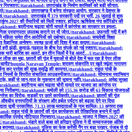
 योग अनुदेशकों का मानदेय दोगुना करने की तैयारी, आयुष मंत्री मदन कौशिक
र गिरफ्तार
Uttarakhand: उत्तराखंड के निर्माण श्रमिकों को बड़ी सौगात,
एं
Uttarakhand: उत्तराखण्ड में बनेगा संस्कृत आयोग, सरकार ने देशभर के
ग
Uttarakhand: उत्तराखंड में 379 सरकारी पदों पर भर्ती, 26 जुलाई से शुरू
ंभ-2027 की तैयारियों को मिली रफ्तार, हरिद्वार-ऋषिकेश गंगा कॉरिडोर की
akhand: बदरीनाथ चढ़ावा चोरी मामले में कांग्रेस का सरकार पर हमला,
षणिक प्रमाणपत्र उपलब्ध कराने पर भी जोर
Uttarakhand: उफनती नदी में बने
े महिला समेत तीन आरोपियों को दबोचा
Uttarakhand: समावेशी शिक्षा
ैज्ञानिक अन्वेषण; स्वच्छ ऊर्जा की दिशा में बड़ा कदम
Uttarakhand:
री झंडी, कुमाऊं-गढ़वाल के बीच रेल संपर्क को नई रफ्तार
Uttarakhand:
क भारी बारिश का अलर्ट, इन तीन जिलों में रेड अलर्ट…
Uttarakhand:
ीक का मुद्दा, छात्रों की गूंज में युवाओं से बोले देश में चल रहा है पेपर लीक
 धामी
Phuunla Narayan Temple: श्रावण संक्रांति पर खुले फ्यूंला नारायण
र्चना कर प्रदेश की सुख-समृद्धि की कामना
Uttarakhand: राहुल गांधी के
वाए नियमों के विपरीत संचालित लाउडस्पीकर
Uttarakhand: सोमनाथ स्वाभिमान
झटके, कहीं से जान-माल के नुकसान की सूचना नहीं
Uttarakhand: अभेद्य सुरक्षा
rakhand: बदरीनाथ धाम चढ़ावा चोरी मामले पर भाजपा का कांग्रेस पर
या निरीक्षण
Uttarakhand: चमोली को 155.36 करोड़ की 63 विकास योजनाओं
रेस का विरोध; सड़कों पर उतरे कार्यकर्ता
Uttarakhand: छात्रों की गूंज
 औषधीय वनस्पतियों के संरक्षण और हर्बल पर्यटन को बढ़ावा देने पर दिया
ट मतदाता सूची प्रकाशित, 71.33 लाख मतदाताओं के नाम शामिल; 13 अगस्त तक
d: राहुल गांधी के छात्रों की गूंज कार्यक्रम को ऐतिहासिक बनाने में जुटी
ार्मिक प्रमोद नौटियाल गिरफ्तार
Uttarakhand: भाजपा ने मिशन-2027 की
Uttarakhand: भंडारे वाले बाबा को हरिद्वार पुलिस ने दी सम्मानजनक अंतिम
ब बरामद
Uttarakhand: पुलिस का फेक करेंसी गैंग पर बड़ा प्रहार, पंजाब से दो