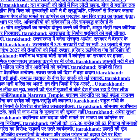
Uttarakhand: दून बासमती की खेतों में फिर लौटी खुशबू, बीज से ब्रांडिंग तक
ीरा सिंह बिष्ट को मुख्यमंत्री धामी ने दी श्रद्धांजलि, परिजनों से मिलकर जताया
लय पेपर लीक मामले पर कांग्रेस का प्रदर्शन, धन सिंह रावत का पुतला फूंका;
ान पर जोर, अधिकारियों को संवेदनशील और समयबद्ध कार्रवाई के
 योग अनुदेशकों का मानदेय दोगुना करने की तैयारी, आयुष मंत्री मदन कौशिक
र गिरफ्तार
Uttarakhand: उत्तराखंड के निर्माण श्रमिकों को बड़ी सौगात,
एं
Uttarakhand: उत्तराखण्ड में बनेगा संस्कृत आयोग, सरकार ने देशभर के
ग
Uttarakhand: उत्तराखंड में 379 सरकारी पदों पर भर्ती, 26 जुलाई से शुरू
ंभ-2027 की तैयारियों को मिली रफ्तार, हरिद्वार-ऋषिकेश गंगा कॉरिडोर की
akhand: बदरीनाथ चढ़ावा चोरी मामले में कांग्रेस का सरकार पर हमला,
षणिक प्रमाणपत्र उपलब्ध कराने पर भी जोर
Uttarakhand: उफनती नदी में बने
े महिला समेत तीन आरोपियों को दबोचा
Uttarakhand: समावेशी शिक्षा
ैज्ञानिक अन्वेषण; स्वच्छ ऊर्जा की दिशा में बड़ा कदम
Uttarakhand:
री झंडी, कुमाऊं-गढ़वाल के बीच रेल संपर्क को नई रफ्तार
Uttarakhand:
क भारी बारिश का अलर्ट, इन तीन जिलों में रेड अलर्ट…
Uttarakhand:
ीक का मुद्दा, छात्रों की गूंज में युवाओं से बोले देश में चल रहा है पेपर लीक
 धामी
Phuunla Narayan Temple: श्रावण संक्रांति पर खुले फ्यूंला नारायण
र्चना कर प्रदेश की सुख-समृद्धि की कामना
Uttarakhand: राहुल गांधी के
वाए नियमों के विपरीत संचालित लाउडस्पीकर
Uttarakhand: सोमनाथ स्वाभिमान
झटके, कहीं से जान-माल के नुकसान की सूचना नहीं
Uttarakhand: अभेद्य सुरक्षा
rakhand: बदरीनाथ धाम चढ़ावा चोरी मामले पर भाजपा का कांग्रेस पर
या निरीक्षण
Uttarakhand: चमोली को 155.36 करोड़ की 63 विकास योजनाओं
रेस का विरोध; सड़कों पर उतरे कार्यकर्ता
Uttarakhand: छात्रों की गूंज
 औषधीय वनस्पतियों के संरक्षण और हर्बल पर्यटन को बढ़ावा देने पर दिया