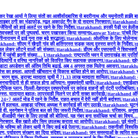
ेखा आर्या ने लिया संतों का आशीर्वाद
बारिश से बदरीनाथ और यमुनोत्री हाईवे बाधि
इबर ठगी का भंडाफोड़, म्यूल अकाउंट गैंग के दो सदस्य गिरफ्तार
Uttarakhand: 2
यों को हाई अलर्ट पर रहने के दिए निर्देश
Uttarakhand: हरकी पैड़ी पर हेलीकॉप्ट
भक्तों पर की पुष्पवर्षा, चरण पखारकर किया सम्मान
Kanwar Yatra: पांचवें दि
नारायण में ढाई गुना तक बढ़े श्रद्धालु
Uttarakhand: ओलंपिक के लिए भोलेनाथ से प्
hand: सीएम ने खैनूरी गांव की क्षतिग्रस्त सड़क जल्द दुरुस्त करने के निर्देश
Utt
ाजल लेकर लौटने वालों की संख्या
Uttarakhand: डीएम और एसएसपी ने शिवभक्तों पर 
 में पहुंची इतनी संख्या…
Uttarakhand: राष्ट्रपति भवन में उत्तराखंड का प्रतिनि
दिव्यांगों व वरिष्ठ नागरिकों को वितरित किए सहायक उपकरण
Uttarakhand: दहेज ह
ों के डाटा अपडेशन की अंतिम तिथि बढ़ाई, अब 4 अगस्त तक मिलेगा अवसर
Uttarakhan
रेस का हमला, आपसी खींचतान से विकास बाधित होने का आरोप
Uttarakhand: भगव
ा चरण शुरू, ड्राफ्ट मतदाता सूची में 71.33 लाख मतदाता शामिल
Uttarakhand: आठ 
जनभागीदारी से ही सफल होगा अभियान: मुख्यमंत्री धामी
Uttarakhand: एसाईआर अभ
फिक प्लान, दिल्ली-देहरादून एक्सप्रेसवे पर कांवड़ वाहनों की एंट्री प्रतिबंधित
Ut
रुस्त, यातायात बहाल; लापरवाही मिलने पर होगी सख्त कार्रवाई
Uttarakhand ऑरेंज 
7 अलर्ट मोड में रहने के निर्देश, राहत-बचाव में देरी नहीं होगी बर्दाश्त
Uttarakha
हलचल, अखाड़ा परिषद अध्यक्ष ने कार्रवाई की मांग उठाई
Uttarakhand: घुटनों 
वी. मुरुगेशन ने पुलिस बल को दिए जरूरी निर्देश
Uttarakhand: परिश्रम, अनुशास
ीआईपी नंबर के लिए लाखों की बोलियां, यह नंबर बना सर्वाधिक चर्चा का विषय…
िरफ्तार, बैंक खाते और सिम उपलब्ध कराता था आरोपी
Uttarakhand: पूर्व मंत्री ह
के भविष्य को लेकर धामी ने किए कई बड़े ऐलान
Uttarakhand: तकनीकी विश्वविद्या
, पर्यावरण संरक्षण का दिया संदेश
Uttarakhand: जन समस्याओं के त्वरित समाध