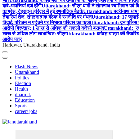
जोर
Uttarakhand: कांवड़ मेला की तैयारियों का डीएम-एसएसपी ने किया निरीक्षण
दावे-आपत्तियां दर्ज होंगी
Uttarakhand: सीएम धामी ने सोमनाथ स्वाभिमान पर्व विशे
कांग्रेस, देहरादून-हरिद्वार में हुई रणनीतिक बैठकें
Uttarakhand: बदरीनाथ धाम चढ़ा
तैयारियां तेज, संगठनात्मक बैठक में रणनीति पर मंथन
Uttarakhand: 17 जुलाई को द
विदाई, परिजन न पहुंचने पर निभाया परिवार का फर्ज
Uttarakhand: दून पुलिस का
आरोपी गिरफ्तार; 1 लाख से अधिक की नकली करेंसी बरामद
Uttarakhand: रचना
लाख से अधिक लोग लाभान्वित: सीएम
Uttarakhand: कांवड़ यात्रा की तैयारियों 
आरोप-पत्र
Haridwar, Uttarakhand, India
Flash News
Uttarakhand
Politics
Election
Health
dharmik
Education
Sports
career/ jobs