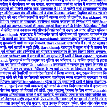
याल ने किया निरीक्षण, गुणवत्ता व समयबद्ध कार्य के दिए निर्देश
Uttarakhand:
क्षा में गोपनीयता भंग का मामला, प्रश्न साझा करने के आरोप में सहायक प्रोफेस
यलों को मिलेगी त्वरित मदद, उत्तराखंड में 112 से जुड़ेंगी सभी आपातकालीन सेवा
 नर्सिंग एकता मंच की महिलाओं ने पीया फिनायल, वर्षवार नियुक्ति की कर रहे मां
रिडोर की चार परियोजनाओं से बदलेगी आस्था नगरी की तस्वीर
Uttarakhand: महाकु
पों पर भाजपा का पलटवार, बदरीनाथ चढ़ावा प्रकरण की निष्पक्ष होगी जांच
Uttar
यों को छात्र-छात्राओं की अपार आईडी तैयार करने के निर्देश,डिजिलॉकर में शैक्
े डेबिट कार्ड बनवाकर आईसीआईसीआई खाते से उड़ाए 50 लाख, हरिद्वार पुलिस न
arakhand: उत्तराखंड में जियोथर्मल ऊर्जा परियोजना की शुरुआत, तपोवन में होगा व
ग के कार्यों का किया निरीक्षण
Uttarakhand: रामनगर-देहरादून एक्सप्रेस को मिली ह
 मुख्यमंत्री धामी का बड़ा फैसला
Uttarakhand: उत्तराखंड में 18 से 22 जुलाई त
ी; मार्ग बहाली में जुटी टीमें
Uttarakhand: देहरादून में राहुल गांधी ने उठाया पेपर ल
पूर्व सैनिकों और अग्निवीरों को होमस्टे व स्वरोजगार के लिए मिलेगा विशेष अनुदान:
d: जागेश्वर धाम में श्रावणी मेले का मुख्यमंत्री धामी ने किया उद्घाटन, पूजा-अ
d: देहरादून में ध्वनि प्रदूषण पर पुलिस का अभियान, 43 धार्मिक स्थलों से हट
, हरेला पर किया पौधरोपण
Uttarakhand: उत्तरकाशी में महसूस हुए भूकंप के हल्के 
ससी ने कर एवं राजस्व निरीक्षक के 29 पदों पर भर्ती का विज्ञापन किया जारी
Utta
्यक्रम की तैयारियों का कांग्रेस नेताओं ने लिया जायजा, बन्नू स्कूल मैदान का कि
ल गांधी की रैली पर सियासी घमासान, कार्यक्रम स्थल बदलने के प्रस्ताव पर कांग्
 आयोजन: कांग्रेस
Uttarakhand: हरेला पर्व पर मुख्यमंत्री धामी ने किया पौधरोपण,
, 25 जुलाई तक सभी व्यवस्थाएं पूरी करने के सख्त निर्देश
उत्तराखंड में ड्राफ्
ष रेल यात्रा को दिखाई हरी झंडी, 700 श्रद्धालु वेरावल के लिए रवाना
Uttarakhan
वा अनियमितता मामले में बड़ी कार्रवाई, एसआईटी जांच के बाद मंदिर समिति का क
ेहरादून आएंगे राहुल गांधी, पेपर लीक और छात्र मुद्दों पर युवाओं से करेंगे संवाद
 नशा तस्करों पर बड़ा प्रहार, सात तस्कर गिरफ्तार; स्मैक, गांजा और अवैध शरा