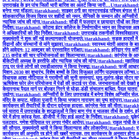
उत्तराखंड के इन पांच जिलों भारी बारिश का अलर्ट किया जारी…
Uttarakhand: व
बनेगा नया मॉडल
Uttarakhand: साइबर ठगी का मास्टरमाइंड पश्चिम बंगाल से ग
शोक
कारगिल विजय दिवस पर शहीदों को नमन, सैनिकों के सम्मान और अग्निवीरों 
न्यायिक जांच की मांग
Uttarakhand: सौड़ी में फलदार व छायादार पौधों का वितरण
निर्देश
Uttarakhand: कोटमा इंटर कॉलेज के निर्माणाधीन भवन का विधायक आशा नौटि
ने अधिकारियों को दिए निर्देश
Uttarakhand: उत्तराखंड तकनीकी विश्वविद्यालय परी
मुख्यमंत्री ने शुरू कीं नई कल्याणकारी योजनाएं
Uttarakhand: सड़क हादसों में घा
विद्वानों और संस्थानों से मांगे सुझाव
Uttarakhand: स्वास्थ्य मंत्री आवास के बाहर
होंगे आवेदन; 12 अक्टूबर को प्रस्तावित परीक्षा
Uttarakhand: हरिद्वार गंगा कॉ
235 करोड़ की चार परियोजनाओं का शिलान्यास
Uttarakhand: कांग्रेस के आरो
बीकेटीसी अध्यक्ष के इस्तीफे और न्यायिक जांच की मांग
Uttarakhand: महाविद्याल
टापू पर फंसे लोगों को एसडीआरएफ ने किया रेस्क्यू
Uttarakhand: फर्जी आधार स
मिशन-2030 का शुभारंभ, विशेष बच्चों के लिए विजुअल लर्निंग पाठ्यक्रम लॉन्च
Utt
विधायक आशा नौटियाल ने ग्रामीणों की सुनी समस्याएं, घुत्तू-तुलंगा-खेड़ा मोटर मार्
ऋषिकेश फोर लेन परियोजना में पेड़ों की कटाई पर रोक, जनभावनाओं को देखते हुए
केदारनाथ पैदल मार्ग पर बोल्डर गिरने से घोड़ा-डंडी संचालन बाधित, पैदल यात्रा जार
उद्योग
Uttarakhand: अग्निवीरों के लिए उत्तराखंड में बनेगा विशेष अग्निवीर सेल, 
मंदिर के कपाट, महिला पुजारी ने किया भगवान नारायण का पुष्प श्रृंगार
Uttarakhan
कार्यक्रम की तैयारियों के दौरान दर्दनाक हादसा, कांग्रेस नेता की मौत
Uttarakhan
पर्व यात्रा में उत्तराखंड के श्रद्धालुओं ने किए बाण गंगा व भालका तीर्थ के दर्शन
घेरे में होगा कांवड़ मेला, डीजीपी ने दिए हाई अलर्ट के निर्देश
Uttarakhand: यूकेपीए
पलटवार, गणेश गोदियाल पर लगाए गंभीर आरोप
Uttarakhand: राहुल गांधी के कार
की सौगात, मुख्यमंत्री धामी ने किया शिलान्यास और लोकार्पण
Uttarakhand: राहु
कार्यक्रम की अनुमति रद्द होने की खबरें भ्रामक, तय कार्यक्रम के अनुसार होगा