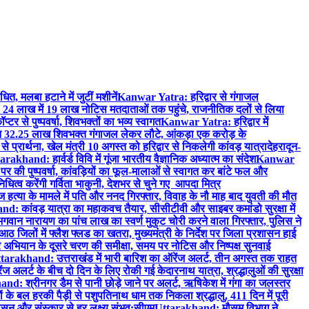
त, मलबा हटाने में जुटीं मशीनें
Kanwar Yatra: हरिद्वार से गंगाजल
4 लाख में 19 लाख नोटिस मतदाताओं तक पहुंचे, राजनीतिक दलों से लिया
र से पुष्पवर्षा, शिवभक्तों का भव्य स्वागत
Kanwar Yatra: हरिद्वार में
न 32.25 लाख शिवभक्त गंगाजल लेकर लौटे, आंकड़ा एक करोड़ के
रार्थना, खेल मंत्री 10 अगस्त को हरिद्वार से निकलेगी कांवड़ यात्रा
देहरादून-
arakhand: हार्वर्ड विवि में गूंजा भारतीय वैज्ञानिक अध्यात्म का संदेश
Kanwar
की पुष्पवर्षा, कांवड़ियों का फूल-मालाओं से स्वागत कर बांटे फल और
धित्व करेंगी गर्विता भाकुनी, देशभर से चुने गए आपदा मित्र
त्या के मामले में पति और ननद गिरफ्तार, विवाह के नौ माह बाद युवती की मौत
d: कांवड़ यात्रा का महाकवच तैयार, सीसीटीवी और साइबर कमांडो सुरक्षा में
ान नारायण का पांच लाख का स्वर्ण मुकुट चोरी करने वाला गिरफ्तार, पुलिस ने
जिलों में फ्लैश फ्लड का खतरा, मुख्यमंत्री के निर्देश पर जिला प्रशासन हाई
ियान के दूसरे चरण की समीक्षा, समय पर नोटिस और निष्पक्ष सुनवाई
tarakhand: उत्तराखंड में भारी बारिश का ऑरेंज अलर्ट, तीन अगस्त तक राहत
अलर्ट के बीच दो दिन के लिए रोकी गई केदारनाथ यात्रा, श्रद्धालुओं की सुरक्षा
nd: श्रीनगर डैम से पानी छोड़े जाने पर अलर्ट, ऋषिकेश में गंगा का जलस्तर
के बल हरकी पैड़ी से पशुपतिनाथ धाम तक निकला श्रद्धालु, 411 दिन में पूरी
न और संस्कार से हर लक्ष्य संभव:सीएम
Uttarakhand: मौसम विभाग ने