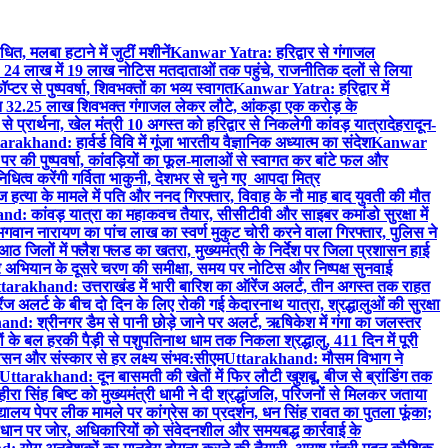
त, मलबा हटाने में जुटीं मशीनें
Kanwar Yatra: हरिद्वार से गंगाजल
4 लाख में 19 लाख नोटिस मतदाताओं तक पहुंचे, राजनीतिक दलों से लिया
र से पुष्पवर्षा, शिवभक्तों का भव्य स्वागत
Kanwar Yatra: हरिद्वार में
न 32.25 लाख शिवभक्त गंगाजल लेकर लौटे, आंकड़ा एक करोड़ के
रार्थना, खेल मंत्री 10 अगस्त को हरिद्वार से निकलेगी कांवड़ यात्रा
देहरादून-
arakhand: हार्वर्ड विवि में गूंजा भारतीय वैज्ञानिक अध्यात्म का संदेश
Kanwar
की पुष्पवर्षा, कांवड़ियों का फूल-मालाओं से स्वागत कर बांटे फल और
धित्व करेंगी गर्विता भाकुनी, देशभर से चुने गए आपदा मित्र
त्या के मामले में पति और ननद गिरफ्तार, विवाह के नौ माह बाद युवती की मौत
d: कांवड़ यात्रा का महाकवच तैयार, सीसीटीवी और साइबर कमांडो सुरक्षा में
ान नारायण का पांच लाख का स्वर्ण मुकुट चोरी करने वाला गिरफ्तार, पुलिस ने
जिलों में फ्लैश फ्लड का खतरा, मुख्यमंत्री के निर्देश पर जिला प्रशासन हाई
ियान के दूसरे चरण की समीक्षा, समय पर नोटिस और निष्पक्ष सुनवाई
tarakhand: उत्तराखंड में भारी बारिश का ऑरेंज अलर्ट, तीन अगस्त तक राहत
अलर्ट के बीच दो दिन के लिए रोकी गई केदारनाथ यात्रा, श्रद्धालुओं की सुरक्षा
nd: श्रीनगर डैम से पानी छोड़े जाने पर अलर्ट, ऋषिकेश में गंगा का जलस्तर
के बल हरकी पैड़ी से पशुपतिनाथ धाम तक निकला श्रद्धालु, 411 दिन में पूरी
न और संस्कार से हर लक्ष्य संभव:सीएम
Uttarakhand: मौसम विभाग ने
Uttarakhand: दून बासमती की खेतों में फिर लौटी खुशबू, बीज से ब्रांडिंग तक
ीरा सिंह बिष्ट को मुख्यमंत्री धामी ने दी श्रद्धांजलि, परिजनों से मिलकर जताया
लय पेपर लीक मामले पर कांग्रेस का प्रदर्शन, धन सिंह रावत का पुतला फूंका;
ान पर जोर, अधिकारियों को संवेदनशील और समयबद्ध कार्रवाई के