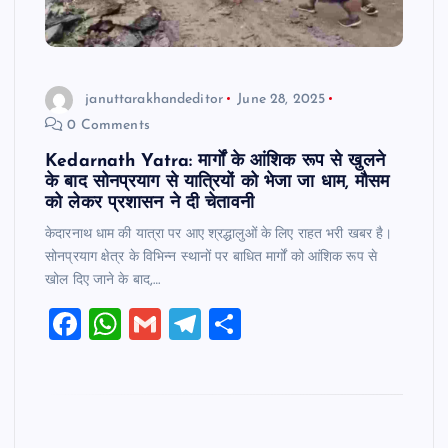
januttarakhandeditor
June 28, 2025
0 Comments
Kedarnath Yatra: मार्गों के आंशिक रूप से खुलने
के बाद सोनप्रयाग से यात्रियों को भेजा जा धाम, मौसम
को लेकर प्रशासन ने दी चेतावनी
केदारनाथ धाम की यात्रा पर आए श्रद्धालुओं के लिए राहत भरी खबर है।
सोनप्रयाग क्षेत्र के विभिन्न स्थानों पर बाधित मार्गों को आंशिक रूप से
खोल दिए जाने के बाद,…
F
W
G
T
S
a
h
m
el
h
c
at
ai
e
ar
e
s
l
gr
e