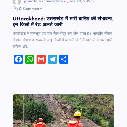
januttarakhandeditor
June 29, 2025
o
p
0 Comments
k
Uttarakhand: उत्तराखंड में भारी बारिश की संभावना,
इन जिलों में रेड अलर्ट जारी
उत्तराखंड में मानसून एक बार फिर रौद्र रूप लेने वाला है। भारतीय मौसम
विज्ञान विभाग ने राज्य के कई जिलों में आगामी दिनों में भारी से अत्यंत भारी
बारिश और…
F
W
G
T
S
a
h
m
el
h
c
at
ai
e
ar
e
s
l
gr
e
b
A
a
o
p
m
o
p
k