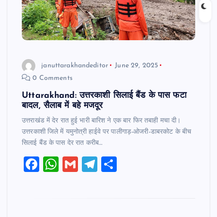
januttarakhandeditor
June 29, 2025
0 Comments
Uttarakhand: उत्तरकाशी सिलाई बैंड के पास फटा
बादल, सैलाब में बहे मजदूर
उत्तराखंड में देर रात हुई भारी बारिश ने एक बार फिर तबाही मचा दी।
उत्तरकाशी जिले में यमुनोत्री हाईवे पर पालीगाड़-ओजरी-डाबरकोट के बीच
सिलाई बैंड के पास देर रात करीब…
F
W
G
T
S
a
h
m
el
h
c
at
ai
e
ar
e
s
l
gr
e