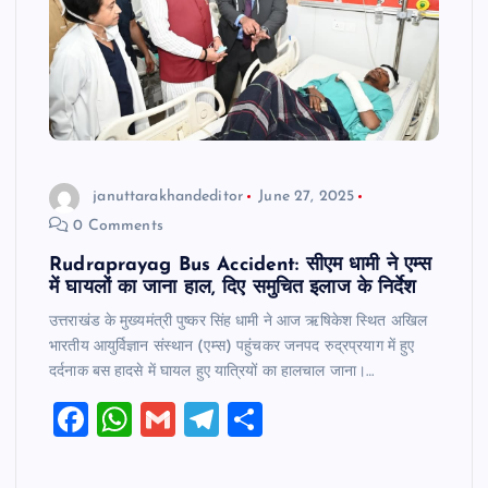
k
januttarakhandeditor
June 27, 2025
0 Comments
Rudraprayag Bus Accident: सीएम धामी ने एम्स
में घायलों का जाना हाल, दिए समुचित इलाज के निर्देश
उत्तराखंड के मुख्यमंत्री पुष्कर सिंह धामी ने आज ऋषिकेश स्थित अखिल
भारतीय आयुर्विज्ञान संस्थान (एम्स) पहुंचकर जनपद रुद्रप्रयाग में हुए
दर्दनाक बस हादसे में घायल हुए यात्रियों का हालचाल जाना।…
F
W
G
T
S
a
h
m
el
h