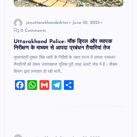
januttarakhandeditor
June 30, 2025
0 Comments
Uttarakhand Police: मॉक ड्रिल और व्यापक
निरीक्षण के माध्यम से आपदा प्रबंधन तैयारियां तेज
मुख्यमंत्री पुष्कर सिंह धामी के निर्देशों के तहत राज्य में आपदा प्रबंधन
तैयारियों को लेकर उत्तराखण्ड पुलिस पूरी तरह अलर्ट मोड में है। मौसम
विभाग द्वारा लगातार हो रही भारी…
F
W
G
T
S
a
h
m
el
h
c
at
ai
e
ar
e
s
l
gr
e
b
A
a
o
p
m