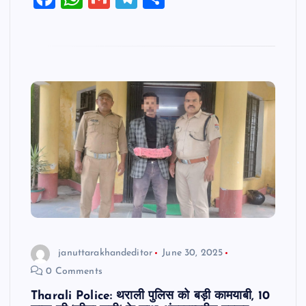
a
h
m
el
h
c
at
ai
e
ar
e
s
l
gr
e
b
A
a
o
p
m
o
p
k
januttarakhandeditor
June 30, 2025
0 Comments
Tharali Police: थराली पुलिस को बड़ी कामयाबी, 10