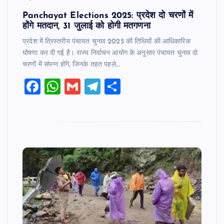
Panchayat Elections 2025: प्रदेश दो चरणों में
होंगे मतदान, 31 जुलाई को होगी मतगणना
प्रदेश में त्रिस्तरीय पंचायत चुनाव 2025 की तिथियों की आधिकारिक
घोषणा कर दी गई है। राज्य निर्वाचन आयोग के अनुसार पंचायत चुनाव दो
चरणों में संपन्न होंगे, जिनके तहत पहले…
F
W
G
T
S
a
h
m
el
h
c
at
ai
e
ar
e
s
l
gr
e
b
A
a
o
p
m
o
p
k