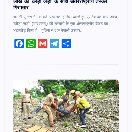
लाख की ‘कीड़ा जड़ी’ के साथ अंतरराष्ट्रीय तस्कर
गिरफ्तार
थराली पुलिस ने एक बड़ी सफलता हासिल करते हुए प्रतिबंधित वन्य उपज
‘कीड़ा जड़ी’ (यारसागंबू) की तस्करी के एक अंतरराष्ट्रीय रैकेट का
भंडाफोड़ किया है। पुलिस ने एक नेपाली तस्कर…
F
W
G
T
S
a
h
m
el
h
c
at
ai
e
ar
e
s
l
gr
e
b
A
a
o
p
m
o
p
k