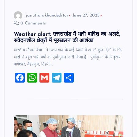
b
A
a
o
p
m
januttarakhandeditor
June 27, 2025
o
p
0 Comments
k
Weather alert: उत्तराखंड में भारी बारिश का अलर्ट,
संवेदनशील क्षेत्रों में भूस्खलन की आशंका
भारतीय मौसम विभाग ने उत्तराखंड के कई जिलों में अगले कुछ दिनों के लिए
भारी से बहुत भारी वर्षा का पूर्वानुमान जारी किया है। पूर्वानुमान के अनुसार
बागेश्वर, देहरादून, टिहरी,…
F
W
G
T
S
a
h
m
el
h
c
at
ai
e
ar
e
s
l
gr
e
b
A
a
o
p
m
o
p