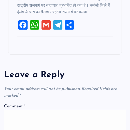
राष्ट्रीय राजमार्ग पर यातायात प्रभावित हो गया है। चमोली जिले में
हेलंग के पास बदरीनाथ राष्ट्रीय राजमार्ग पर मलबा…
F
W
G
T
S
a
h
m
el
h
c
at
ai
e
ar
e
s
l
gr
e
b
A
a
o
p
m
Leave a Reply
o
p
k
Your email address will not be published.
Required fields are
marked
*
Comment
*