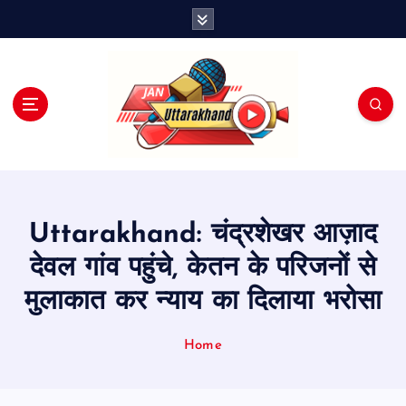
S
k
i
p
t
o
c
o
n
t
e
Uttarakhand: चंद्रशेखर आज़ाद
n
t
देवल गांव पहुंचे, केतन के परिजनों से
मुलाकात कर न्याय का दिलाया भरोसा
Home