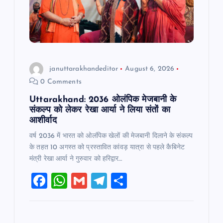
t
i
o
januttarakhandeditor
August 6, 2026
0 Comments
n
Uttarakhand: 2036 ओलंपिक मेजबानी के
संकल्प को लेकर रेखा आर्या ने लिया संतों का
आशीर्वाद
वर्ष 2036 में भारत को ओलंपिक खेलों की मेजबानी दिलाने के संकल्प
के तहत 10 अगस्त को प्रस्तावित कांवड़ यात्रा से पहले कैबिनेट
मंत्री रेखा आर्या ने गुरुवार को हरिद्वार…
F
W
G
T
S
a
h
m
el
h
c
at
ai
e
ar