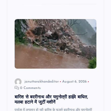
e
s
l
gr
e
b
A
a
o
p
m
o
p
k
januttarakhandeditor
August 6, 2026
0 Comments
बारिश से बदरीनाथ और यमुनोत्री हाईवे बाधित,
मलबा हटाने में जुटीं मशीनें
प्रदेश में लगातार हो रही बारिश के चलते बदरीनाथ और यमुनोत्री