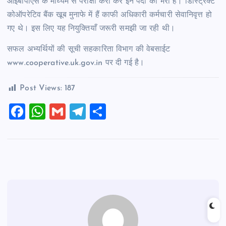
आईबीपीएस के माध्यम से परीक्षा करा कर इन पदों को भरा है। डिस्ट्रिक्ट
कोऑपरेटिव बैंक खूब मुनाफे में हैं काफी अधिकारी कर्मचारी सेवानिवृत्त हो
गए थे। इस लिए यह नियुक्तियाँ जरूरी समझी जा रही थी।
सफल अभ्यर्थियों की सूची सहकारिता विभाग की वेबसाईट
www.cooperative.uk.gov.in पर दी गई है।
Post Views:
187
F
W
G
T
S
a
h
m
el
h
c
at
ai
e
ar
e
s
l
gr
e
b
A
a
o
p
m
o
p
k