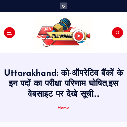
S
k
i
p
t
o
c
o
n
t
e
Uttarakhand: को-ऑपरेटिव बैंकों के
n
t
इन पदों का परीक्षा परिणाम घोषित,इस
वेबसाइट पर देखे सूची….
Home