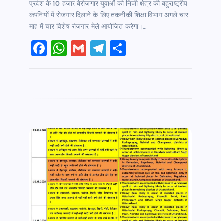
प्रदेश के 10 हजार बेरोजगार युवाओं को निजी क्षेत्र की बहुराष्ट्रीय
कंपनियों में रोजगार दिलाने के लिए तकनीकी शिक्षा विभाग अगले चार
माह में चार विशेष रोजगार मेले आयोजित करेगा।…
F
W
G
T
S
a
h
m
el
h
c
at
ai
e
ar
e
s
l
gr
e
b
A
a
o
p
m
o
p
k