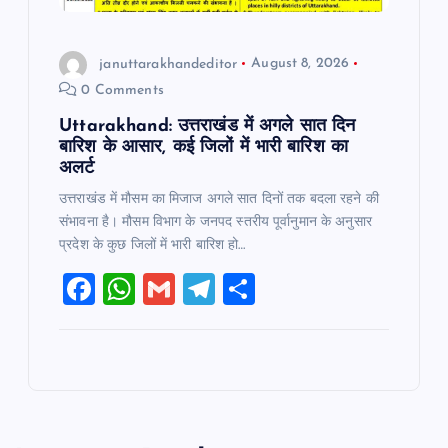
januttarakhandeditor
August 8, 2026
0 Comments
Uttarakhand: उत्तराखंड में अगले सात दिन
बारिश के आसार, कई जिलों में भारी बारिश का
अलर्ट
उत्तराखंड में मौसम का मिजाज अगले सात दिनों तक बदला रहने की
संभावना है। मौसम विभाग के जनपद स्तरीय पूर्वानुमान के अनुसार
प्रदेश के कुछ जिलों में भारी बारिश हो…
F
W
G
T
S
a
h
m
el
h
c
at
ai
e
ar
e
s
l
gr
e
b
A
a