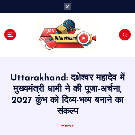
S
k
i
p
t
o
c
o
n
t
e
Uttarakhand: दक्षेश्वर महादेव में
n
t
मुख्यमंत्री धामी ने की पूजा-अर्चना,
2027 कुंभ को दिव्य-भव्य बनाने का
संकल्प
Home