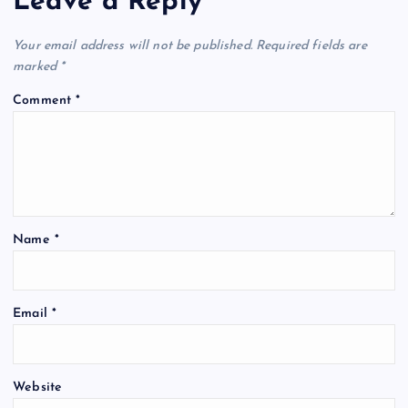
Leave a Reply
o
p
k
Your email address will not be published.
Required fields are
marked
*
Comment
*
Name
*
Email
*
Website