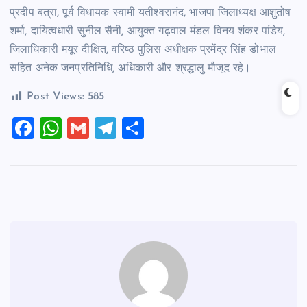
प्रदीप बत्रा, पूर्व विधायक स्वामी यतीश्वरानंद, भाजपा जिलाध्यक्ष आशुतोष
शर्मा, दायित्वधारी सुनील सैनी, आयुक्त गढ़वाल मंडल विनय शंकर पांडेय,
जिलाधिकारी मयूर दीक्षित, वरिष्ठ पुलिस अधीक्षक प्रमेंद्र सिंह डोभाल
सहित अनेक जनप्रतिनिधि, अधिकारी और श्रद्धालु मौजूद रहे।
Post Views:
585
F
W
G
T
S
a
h
m
el
h
c
at
ai
e
ar
e
s
l
gr
e
b
A
a
o
p
m
o
p
k