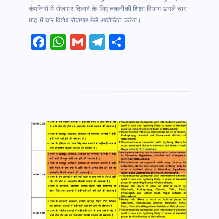
कंपनियों में रोजगार दिलाने के लिए तकनीकी शिक्षा विभाग अगले चार
माह में चार विशेष रोजगार मेले आयोजित करेगा।…
F
W
G
T
S
a
h
m
el
h
c
at
ai
e
ar
e
s
l
gr
e
b
A
a
o
p
m
o
p
k