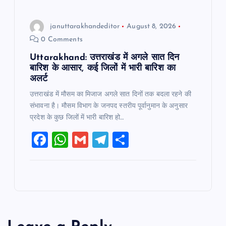
januttarakhandeditor
August 8, 2026
0 Comments
Uttarakhand: उत्तराखंड में अगले सात दिन
बारिश के आसार, कई जिलों में भारी बारिश का
अलर्ट
उत्तराखंड में मौसम का मिजाज अगले सात दिनों तक बदला रहने की
संभावना है। मौसम विभाग के जनपद स्तरीय पूर्वानुमान के अनुसार
प्रदेश के कुछ जिलों में भारी बारिश हो…
F
W
G
T
S
a
h
m
el
h
c
at
ai
e
ar
e
s
l
gr
e
b
A
a
o
p
m