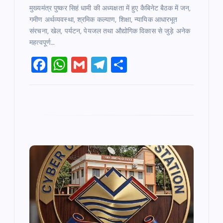
मुख्यमंत्र पुष्कर सिहं धामी की अध्यक्षता में हुए कैबिनेट बैठक में जन,
गमीण अर्थव्यवस्था, श्रमिक कल्याण, शिक्षा, न्यायिक आधारभूत
संरचना, खेल, पर्यटन, पेयजल तथा औद्योगिक विकास से जुड़े अनेक
महत्वपूर्ण…
F
W
G
T
S
a
h
m
el
h
c
at
ai
e
ar
e
s
l
gr
e
b
A
a
o
p
m
o
p
k