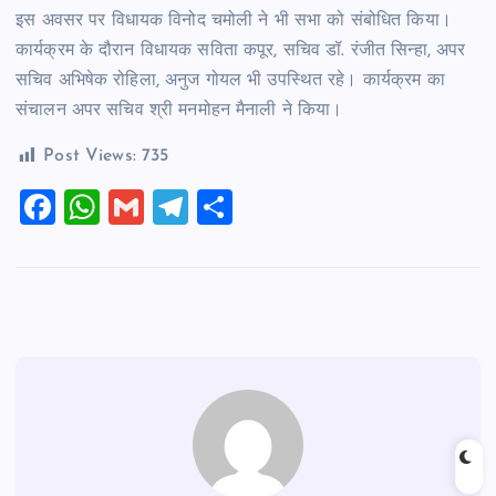
इस अवसर पर विधायक विनोद चमोली ने भी सभा को संबोधित किया।
कार्यक्रम के दौरान विधायक सविता कपूर, सचिव डॉ. रंजीत सिन्हा, अपर
सचिव अभिषेक रोहिला, अनुज गोयल भी उपस्थित रहे। कार्यक्रम का
संचालन अपर सचिव श्री मनमोहन मैनाली ने किया।
Post Views:
735
F
W
G
T
S
a
h
m
el
h
c
at
ai
e
ar
e
s
l
gr
e
b
A
a
o
p
m
o
p
k