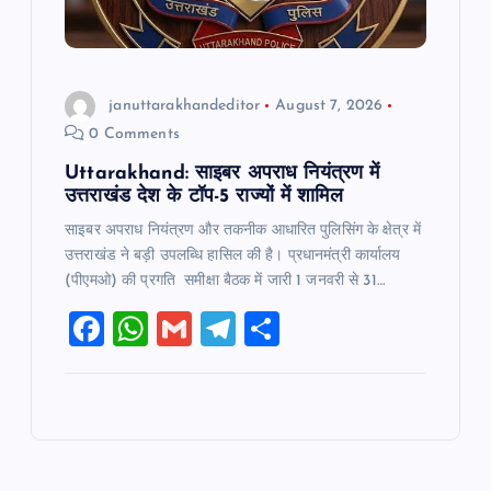
januttarakhandeditor
August 7, 2026
0 Comments
Uttarakhand: साइबर अपराध नियंत्रण में
उत्तराखंड देश के टॉप-5 राज्यों में शामिल
साइबर अपराध नियंत्रण और तकनीक आधारित पुलिसिंग के क्षेत्र में
उत्तराखंड ने बड़ी उपलब्धि हासिल की है। प्रधानमंत्री कार्यालय
(पीएमओ) की प्रगति समीक्षा बैठक में जारी 1 जनवरी से 31…
F
W
G
T
S
a
h
m
el
h
c
at
ai
e
ar
e
s
l
gr
e
b
A
a