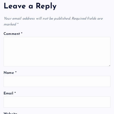
o
p
m
Leave a Reply
o
p
k
Your email address will not be published.
Required fields are
marked
*
Comment
*
Name
*
Email
*