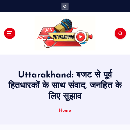
S
k
i
p
t
o
c
o
n
t
e
Uttarakhand: बजट से पूर्व
n
t
हितधारकों के साथ संवाद, जनहित के
लिए सुझाव
Home