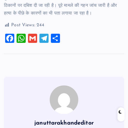
ठिकानों पर दबिश दी जा रही है। पूरे मामले की गहन जांच जारी है और
हत्या के पीछे के कारणों का भी पता लगाया जा रहा है।
Post Views:
244
F
W
G
T
S
a
h
m
el
h
c
at
ai
e
ar
e
s
l
gr
e
b
A
a
o
p
m
o
p
k
januttarakhandeditor