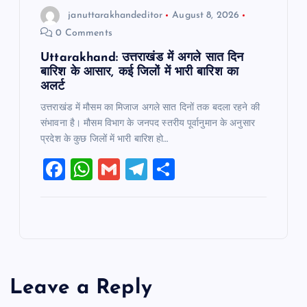
januttarakhandeditor
August 8, 2026
0 Comments
Uttarakhand: उत्तराखंड में अगले सात दिन
बारिश के आसार, कई जिलों में भारी बारिश का
अलर्ट
उत्तराखंड में मौसम का मिजाज अगले सात दिनों तक बदला रहने की
संभावना है। मौसम विभाग के जनपद स्तरीय पूर्वानुमान के अनुसार
प्रदेश के कुछ जिलों में भारी बारिश हो…
F
W
G
T
S
a
h
m
el
h
c
at
ai
e
ar
e
s
l
gr
e
b
A
a
o
p
m
Leave a Reply
o
p