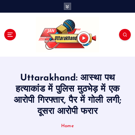
S
k
i
p
t
o
c
o
n
t
e
Uttarakhand: आस्था पथ
n
t
हत्याकांड में पुलिस मुठभेड़ में एक
आरोपी गिरफ्तार, पैर में गोली लगी;
दूसरा आरोपी फरार
Home