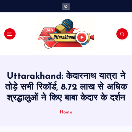
S
k
i
p
t
o
c
o
n
t
e
Uttarakhand: केदारनाथ यात्रा ने
n
t
तोड़े सभी रिकॉर्ड, 8.72 लाख से अधिक
श्रद्धालुओं ने किए बाबा केदार के दर्शन
Home