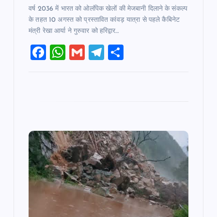
वर्ष 2036 में भारत को ओलंपिक खेलों की मेजबानी दिलाने के संकल्प
के तहत 10 अगस्त को प्रस्तावित कांवड़ यात्रा से पहले कैबिनेट
मंत्री रेखा आर्या ने गुरुवार को हरिद्वार…
F
W
G
T
S
a
h
m
el
h
c
at
ai
e
ar
e
s
l
gr
e
b
A
a
o
p
m
o
p
k