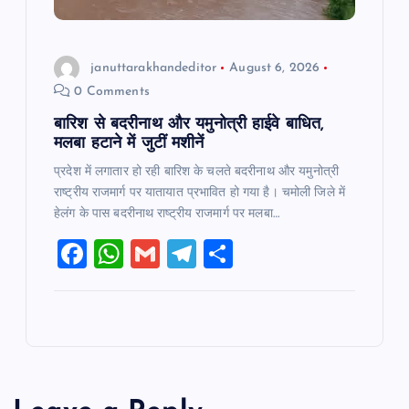
januttarakhandeditor
August 6, 2026
0 Comments
बारिश से बदरीनाथ और यमुनोत्री हाईवे बाधित,
मलबा हटाने में जुटीं मशीनें
प्रदेश में लगातार हो रही बारिश के चलते बदरीनाथ और यमुनोत्री
राष्ट्रीय राजमार्ग पर यातायात प्रभावित हो गया है। चमोली जिले में
हेलंग के पास बदरीनाथ राष्ट्रीय राजमार्ग पर मलबा…
F
W
G
T
S
a
h
m
el
h
c
at
ai
e
ar
e
s
l
gr
e
b
A
a
o
p
m