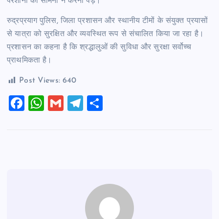
परेशानी का सामना न करना पड़े।
रुद्रप्रयाग पुलिस, जिला प्रशासन और स्थानीय टीमों के संयुक्त प्रयासों
से यात्रा को सुरक्षित और व्यवस्थित रूप से संचालित किया जा रहा है।
प्रशासन का कहना है कि श्रद्धालुओं की सुविधा और सुरक्षा सर्वोच्च
प्राथमिकता है।
Post Views:
640
F
W
G
T
S
a
h
m
el
h
c
at
ai
e
ar
e
s
l
gr
e
b
A
a
o
p
m
o
p
k