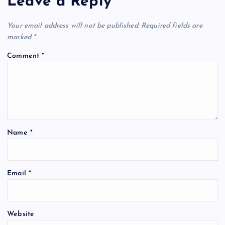
Leave a Reply
o
p
k
Your email address will not be published.
Required fields are
marked
*
Comment
*
Name
*
Email
*
Website