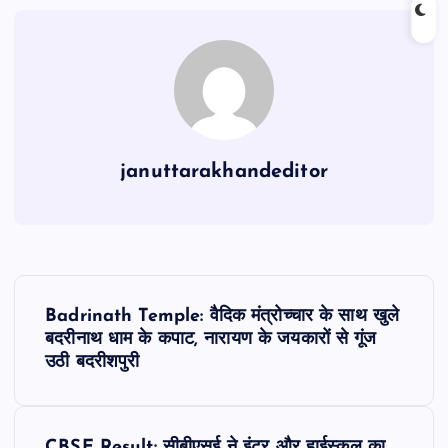
b
A
a
o
p
m
o
p
k
januttarakhandeditor
P
Badrinath Temple: वैदिक मंत्रोच्चार के साथ खुले
o
बदरीनाथ धाम के कपाट, नारायण के जयकारों से गूंज
उठी बदरीशपुरी
s
t
CBSE Result: सीबीएसई ने इंटर और हाईस्कूल का