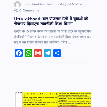
januttarakhandeditor
August 8, 2026
n
0 Comments
Uttarakhand: चार रोजगार मेलों में युवाओं को
रोजगार दिलाएगा तकनीकी शिक्षा विभाग
प्रदेश के 10 हजार बेरोजगार युवाओं को निजी क्षेत्र की बहुराष्ट्रीय
कंपनियों में रोजगार दिलाने के लिए तकनीकी शिक्षा विभाग अगले चार
माह में चार विशेष रोजगार मेले आयोजित करेगा।…
F
W
G
T
S
a
h
m
el
h
c
at
ai
e
ar
e
s
l
gr
e
b
A
a
o
p
m
o
p
k