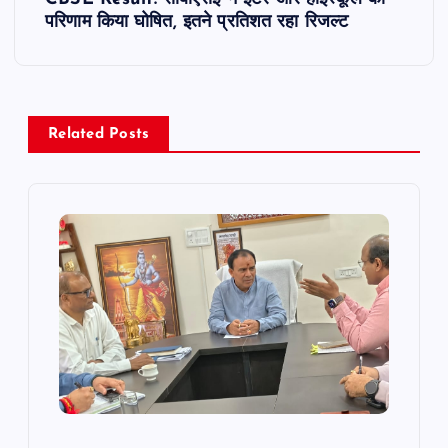
परिणाम किया घोषित, इतने प्रतिशत रहा रिजल्ट
n
a
v
Related Posts
i
g
a
t
i
o