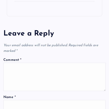
c
at
ai
e
ar
e
s
l
gr
e
b
A
a
o
p
m
Leave a Reply
o
p
k
Your email address will not be published.
Required fields are
marked
*
Comment
*
Name
*