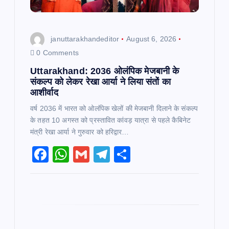
o
januttarakhandeditor
August 6, 2026
n
0 Comments
Uttarakhand: 2036 ओलंपिक मेजबानी के
संकल्प को लेकर रेखा आर्या ने लिया संतों का
आशीर्वाद
वर्ष 2036 में भारत को ओलंपिक खेलों की मेजबानी दिलाने के संकल्प
के तहत 10 अगस्त को प्रस्तावित कांवड़ यात्रा से पहले कैबिनेट
मंत्री रेखा आर्या ने गुरुवार को हरिद्वार…
F
W
G
T
S
a
h
m
el
h
c
at
ai
e
ar
e
s
l
gr
e
b
A
a