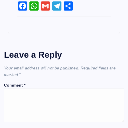
F
W
G
T
S
a
h
m
el
h
c
at
ai
e
ar
e
s
l
gr
e
b
A
a
o
p
m
Leave a Reply
o
p
k
Your email address will not be published.
Required fields are
marked
*
Comment
*