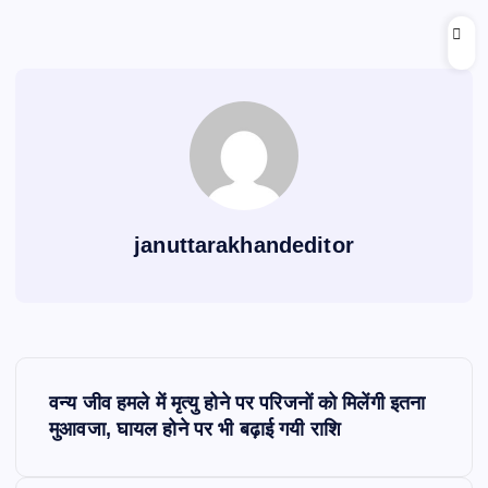
e
s
l
gr
e
b
A
a
o
p
m
o
p
k
januttarakhandeditor
P
वन्य जीव हमले में मृत्यु होने पर परिजनों को मिलेंगी इतना
o
मुआवजा, घायल होने पर भी बढ़ाई गयी राशि