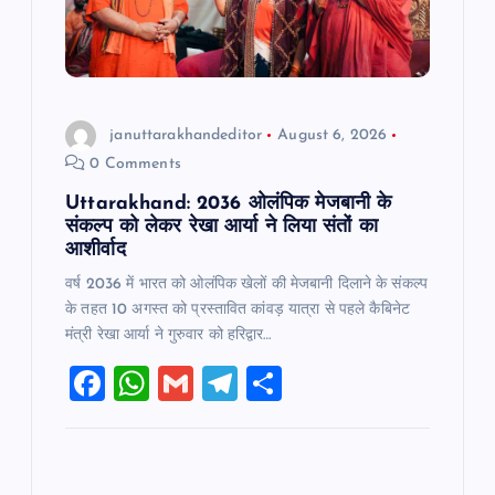
i
o
januttarakhandeditor
August 6, 2026
n
0 Comments
Uttarakhand: 2036 ओलंपिक मेजबानी के
संकल्प को लेकर रेखा आर्या ने लिया संतों का
आशीर्वाद
वर्ष 2036 में भारत को ओलंपिक खेलों की मेजबानी दिलाने के संकल्प
के तहत 10 अगस्त को प्रस्तावित कांवड़ यात्रा से पहले कैबिनेट
मंत्री रेखा आर्या ने गुरुवार को हरिद्वार…
F
W
G
T
S
a
h
m
el
h
c
at
ai
e
ar
e
s
l
gr
e