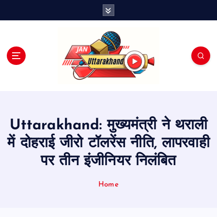
S
k
i
p
t
o
c
o
n
t
e
Uttarakhand: मुख्यमंत्री ने थराली
n
t
में दोहराई जीरो टॉलरेंस नीति, लापरवाही
पर तीन इंजीनियर निलंबित
Home