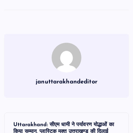
a
h
m
el
h
c
at
ai
e
ar
e
s
l
gr
e
b
A
a
o
p
m
o
p
k
januttarakhandeditor
P
Uttarakhand: सीएम धामी ने पर्यावरण योद्धाओं का
किया सम्मान, प्लास्टिक मुक्त उत्तराखण्ड की दिलाई