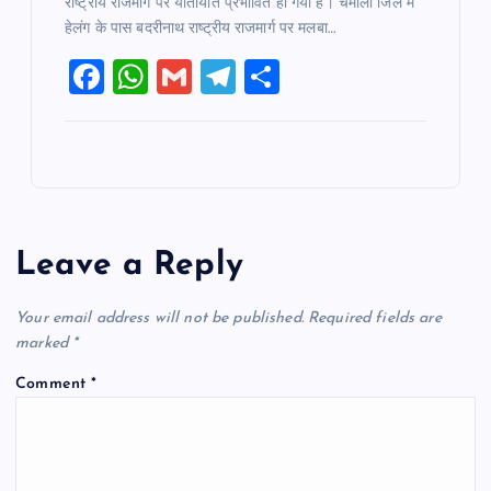
राष्ट्रीय राजमार्ग पर यातायात प्रभावित हो गया है। चमोली जिले में
हेलंग के पास बदरीनाथ राष्ट्रीय राजमार्ग पर मलबा…
F
W
G
T
S
a
h
m
el
h
c
at
ai
e
ar
e
s
l
gr
e
b
A
a
o
p
m
Leave a Reply
o
p
k
Your email address will not be published.
Required fields are
marked
*
Comment
*