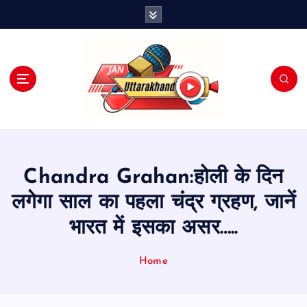
S
k
i
p
t
o
c
o
n
t
e
Chandra Grahan:होली के दिन
n
t
लगेगा साल का पहला चंद्र ग्रहण, जानें
भारत में इसका असर…..
Home