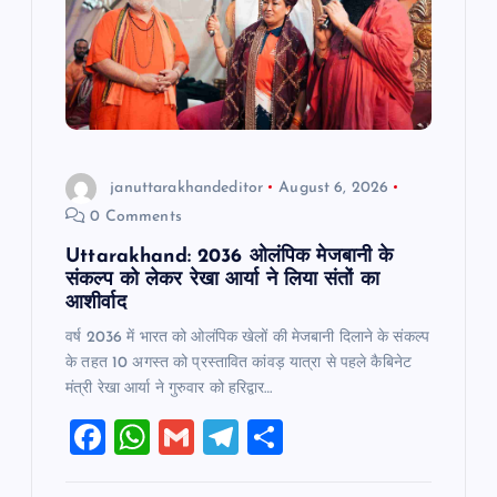
a
t
i
o
januttarakhandeditor
August 6, 2026
0 Comments
n
Uttarakhand: 2036 ओलंपिक मेजबानी के
संकल्प को लेकर रेखा आर्या ने लिया संतों का
आशीर्वाद
वर्ष 2036 में भारत को ओलंपिक खेलों की मेजबानी दिलाने के संकल्प
के तहत 10 अगस्त को प्रस्तावित कांवड़ यात्रा से पहले कैबिनेट
मंत्री रेखा आर्या ने गुरुवार को हरिद्वार…
F
W
G
T
S
a
h
m
el
h