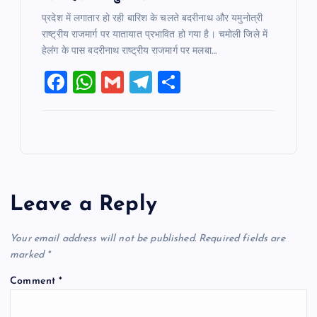
प्रदेश में लगातार हो रही बारिश के चलते बदरीनाथ और यमुनोत्री
राष्ट्रीय राजमार्ग पर यातायात प्रभावित हो गया है। चमोली जिले में
हेलंग के पास बदरीनाथ राष्ट्रीय राजमार्ग पर मलबा…
F
W
G
T
S
a
h
m
el
h
c
at
ai
e
ar
e
s
l
gr
e
b
A
a
o
p
m
Leave a Reply
o
p
k
Your email address will not be published.
Required fields are
marked
*
Comment
*