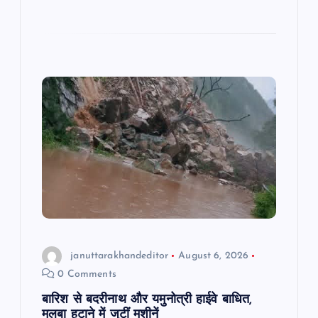
c
at
ai
e
ar
e
s
l
gr
e
b
A
a
o
p
m
o
p
k
januttarakhandeditor
August 6, 2026
0 Comments
बारिश से बदरीनाथ और यमुनोत्री हाईवे बाधित,
मलबा हटाने में जुटीं मशीनें