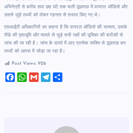
अभिनेत्री से करीब सवा छह घंटे तक चली पूछताछ में वायरल ऑडियो और
उससे जुड़े तथ्यों को लेकर गहनता से सवाल किए गए थे।
एसआईटी अधिकारियों का कहना है कि वायरल ऑडियो की सत्यता, उसके
पीछे की पृष्ठभूमि और मामले से जुड़े सभी पक्षों की भूमिका की बारीकी से
जांच की जा रही है। जांच के दायरे में आए प्रत्येक व्यक्ति से पूछताछ कर
तथ्यों को आपस में जोड़ा जा रहा है।
Post Views:
926
F
W
G
T
S
a
h
m
el
h
c
at
ai
e
ar
e
s
l
gr
e
b
A
a
o
p
m