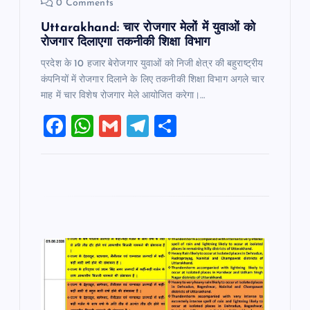
0 Comments
Uttarakhand: चार रोजगार मेलों में युवाओं को
रोजगार दिलाएगा तकनीकी शिक्षा विभाग
प्रदेश के 10 हजार बेरोजगार युवाओं को निजी क्षेत्र की बहुराष्ट्रीय
कंपनियों में रोजगार दिलाने के लिए तकनीकी शिक्षा विभाग अगले चार
माह में चार विशेष रोजगार मेले आयोजित करेगा।…
F
W
G
T
S
a
h
m
el
h
c
at
ai
e
ar
e
s
l
gr
e
b
A
a
o
p
m
o
p
k