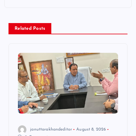
a
v
Related Posts
i
g
a
t
i
o
n
januttarakhandeditor
August 8, 2026