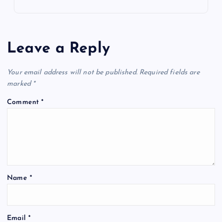
e
s
l
gr
e
b
A
a
o
p
m
Leave a Reply
o
p
k
Your email address will not be published.
Required fields are
marked
*
Comment
*
Name
*
Email
*