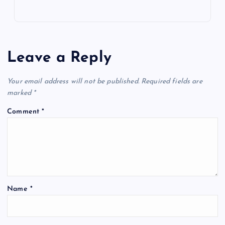
c
at
ai
e
ar
e
s
l
gr
e
b
A
a
o
p
m
Leave a Reply
o
p
k
Your email address will not be published.
Required fields are
marked
*
Comment
*
Name
*