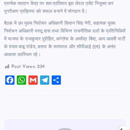
प्रत्येक मतदान केंद्र पर शत-प्रतिशत बूथ लेवल एजेंट नियुक्त कर
पुनरीक्षण प्रक्रिया को सफल बनाने में योगदान दें।
बैठक में उप मुख्य निर्वाचन अधिकारी किशन सिंह नेगी, सहायक मुख्य
निर्वाचन अधिकारी मस्तू दास तथा विभिन्न राजनीतिक दलों के प्रतिनिधियों
में भाजपा के राजकुमार पुरोहित, कांग्रेस के अमरेंद्र बिष्ट, आम आदमी पार्टी
के श्याम बाबू पांडेय, बसपा के सत्यपाल और सीपीआई (एम) के अनंत
आकाश उपस्थित रहे।
Post Views:
239
F
W
G
T
S
a
h
m
el
h
c
at
ai
e
ar
e
s
l
gr
e
b
A
a
o
p
m