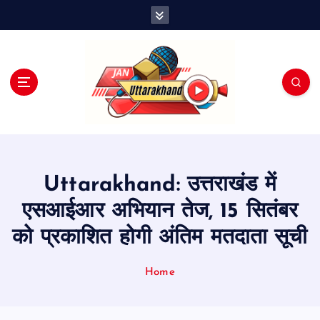
S
k
i
p
t
o
c
o
n
t
e
Uttarakhand: उत्तराखंड में
n
t
एसआईआर अभियान तेज, 15 सितंबर
को प्रकाशित होगी अंतिम मतदाता सूची
Home