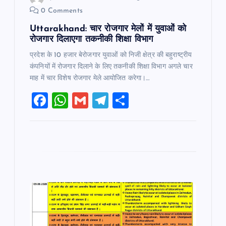
0 Comments
Uttarakhand: चार रोजगार मेलों में युवाओं को
रोजगार दिलाएगा तकनीकी शिक्षा विभाग
प्रदेश के 10 हजार बेरोजगार युवाओं को निजी क्षेत्र की बहुराष्ट्रीय
कंपनियों में रोजगार दिलाने के लिए तकनीकी शिक्षा विभाग अगले चार
माह में चार विशेष रोजगार मेले आयोजित करेगा।…
F
W
G
T
S
a
h
m
el
h
c
at
ai
e
ar
e
s
l
gr
e
b
A
a
o
p
m
o
p
k