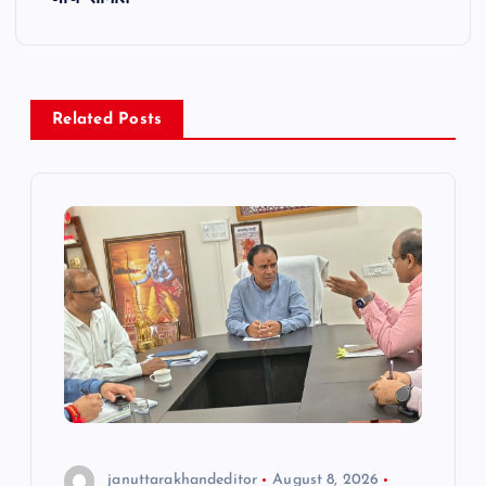
a
v
Related Posts
i
g
a
t
i
o
n
januttarakhandeditor
August 8, 2026