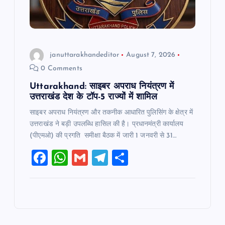
januttarakhandeditor
August 7, 2026
0 Comments
Uttarakhand: साइबर अपराध नियंत्रण में
उत्तराखंड देश के टॉप-5 राज्यों में शामिल
साइबर अपराध नियंत्रण और तकनीक आधारित पुलिसिंग के क्षेत्र में
उत्तराखंड ने बड़ी उपलब्धि हासिल की है। प्रधानमंत्री कार्यालय
(पीएमओ) की प्रगति समीक्षा बैठक में जारी 1 जनवरी से 31…
F
W
G
T
S
a
h
m
el
h
c
at
ai
e
ar
e
s
l
gr
e
b
A
a