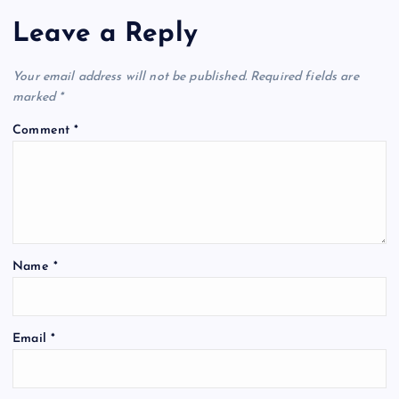
o
p
m
Leave a Reply
o
p
k
Your email address will not be published.
Required fields are
marked
*
Comment
*
Name
*
Email
*