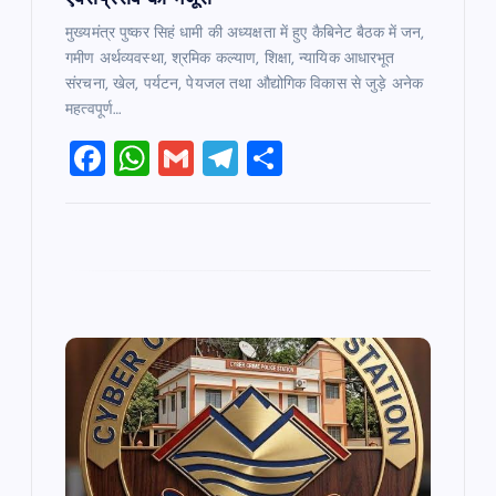
मुख्यमंत्र पुष्कर सिहं धामी की अध्यक्षता में हुए कैबिनेट बैठक में जन,
गमीण अर्थव्यवस्था, श्रमिक कल्याण, शिक्षा, न्यायिक आधारभूत
संरचना, खेल, पर्यटन, पेयजल तथा औद्योगिक विकास से जुड़े अनेक
महत्वपूर्ण…
F
W
G
T
S
a
h
m
el
h
c
at
ai
e
ar
e
s
l
gr
e
b
A
a
o
p
m
o
p
k