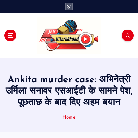
S
k
i
p
t
o
c
o
n
t
e
Ankita murder case: अभिनेत्री
n
t
उर्मिला सनावर एसआईटी के सामने पेश,
पूछताछ के बाद दिए अहम बयान
Home