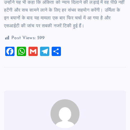
उन्होंने यह भी कहा कि अंकिता को न्याय दिलाने की लड़ाई में वह पीछे नहीं
हटेंगी और सच सामने लाने के लिए हर संभव सहयोग करेंगी। उर्मिला के
इन बयानों के बाद यह मामला एक बार फिर चर्चा में आ गया है और
एसआईटी की जांच पर सबकी नजरें टिकी हुई हैं।
Post Views:
599
F
W
G
T
S
a
h
m
el
h
c
at
ai
e
ar
e
s
l
gr
e
b
A
a
o
p
m
o
p
k