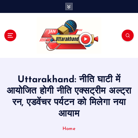
S
k
i
p
t
o
c
o
n
t
e
Uttarakhand: नीति घाटी में
n
t
आयोजित होगी नीति एक्सट्रीम अल्ट्रा
रन, एडवेंचर पर्यटन को मिलेगा नया
आयाम
Home