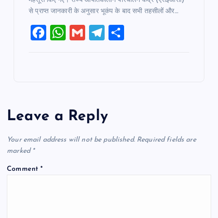
महसूस किए गए। राज्य आपातकालीन परिचालन केंद्र (एसईओसी)
से प्राप्त जानकारी के अनुसार भूकंप के बाद सभी तहसीलों और…
F
W
G
T
S
a
h
m
el
h
c
at
ai
e
ar
e
s
l
gr
e
b
A
a
o
p
m
Leave a Reply
o
p
k
Your email address will not be published.
Required fields are
marked
*
Comment
*