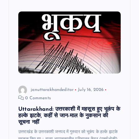
b
A
a
o
p
m
o
p
k
januttarakhandeditor
July 16, 2026
0 Comments
Uttarakhand: उत्तरकाशी में महसूस हुए भूकंप के
हल्के झटके, कहीं से जान-माल के नुकसान की
सूचना नहीं
उत्तराखंड के उत्तरकाशी जनपद में गुरुवार को भूकंप के हल्के झटके