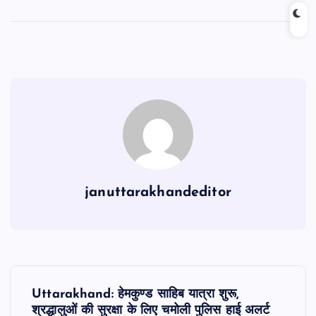
a
h
m
el
h
c
at
ai
e
ar
e
s
l
gr
e
b
A
a
o
p
m
o
p
k
januttarakhandeditor
P
Uttarakhand: हेमकुण्ड साहिब यात्रा शुरू,
श्रद्धालुओं की सुरक्षा के लिए चमोली पुलिस हाई अलर्ट