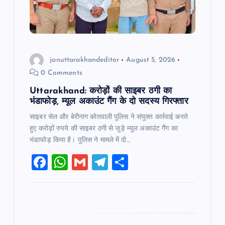
i
o
januttarakhandeditor
August 5, 2026
n
0 Comments
Uttarakhand: करोड़ों की साइबर ठगी का
भंडाफोड़, म्यूल अकाउंट गैंग के दो सदस्य गिरफ्तार
साइबर सेल और बेरीनाग कोतवाली पुलिस ने संयुक्त कार्रवाई करते
हुए करोड़ों रुपये की साइबर ठगी से जुड़े म्यूल अकाउंट गैंग का
भंडाफोड़ किया है। पुलिस ने मामले में दो…
F
W
G
T
S
a
h
m
el
h
c
at
ai
e
ar
e
s
l
gr
e