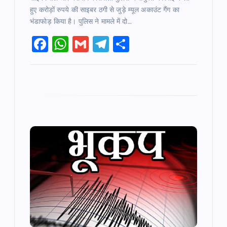
हुए करोड़ों रुपये की साइबर ठगी से जुड़े म्यूल अकाउंट गैंग का
भंडाफोड़ किया है। पुलिस ने मामले में दो…
F
W
G
T
S
a
h
m
el
h
c
at
ai
e
ar
e
s
l
gr
e
b
A
a
o
p
m
o
p
k