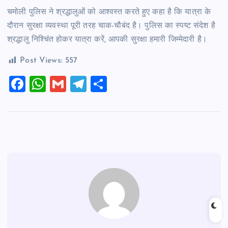
चमोली पुलिस ने श्रद्धालुओं को आश्वस्त करते हुए कहा है कि यात्रा के
दौरान सुरक्षा व्यवस्था पूरी तरह चाक-चौबंद है। पुलिस का स्पष्ट संदेश है
श्रद्धालु निश्चिंत होकर यात्रा करें, आपकी सुरक्षा हमारी जिम्मेदारी है।
Post Views:
557
F
W
G
T
S
a
h
m
el
h
c
at
ai
e
ar
e
s
l
gr
e
b
A
a
o
p
m
o
p
k