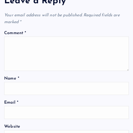
Leave a Reply
o
p
k
Your email address will not be published.
Required fields are
marked
*
Comment
*
Name
*
Email
*
Website