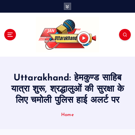
S
k
i
p
t
o
c
o
n
t
e
Uttarakhand: हेमकुण्ड साहिब
n
t
यात्रा शुरू, श्रद्धालुओं की सुरक्षा के
लिए चमोली पुलिस हाई अलर्ट पर
Home