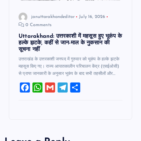
januttarakhandeditor
July 16, 2026
0 Comments
Uttarakhand: उत्तरकाशी में महसूस हुए भूकंप के
हल्के झटके, कहीं से जान-माल के नुकसान की
सूचना नहीं
उत्तराखंड के उत्तरकाशी जनपद में गुरुवार को भूकंप के हल्के झटके
महसूस किए गए। राज्य आपातकालीन परिचालन केंद्र (एसईओसी)
से प्राप्त जानकारी के अनुसार भूकंप के बाद सभी तहसीलों और…
F
W
G
T
S
a
h
m
el
h
c
at
ai
e
ar
e
s
l
gr
e
b
A
a
o
p
m