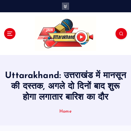
S
k
i
p
t
o
c
o
n
t
e
Uttarakhand: उत्तराखंड में मानसून
n
t
की दस्तक, अगले दो दिनों बाद शुरू
होगा लगातार बारिश का दौर
Home