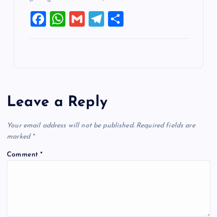
F
W
G
T
S
a
h
m
el
h
c
at
ai
e
ar
e
s
l
gr
e
b
A
a
o
p
m
Leave a Reply
o
p
k
Your email address will not be published.
Required fields are
marked
*
Comment
*