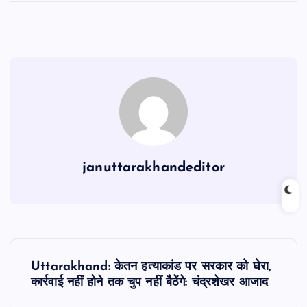
c
at
ai
e
ar
e
s
l
gr
e
b
A
a
o
p
m
o
p
k
januttarakhandeditor
P
Uttarakhand: केतन हत्याकांड पर सरकार को घेरा,
o
कार्रवाई नहीं होने तक चुप नहीं बैठेंगे: चंद्रशेखर आजाद