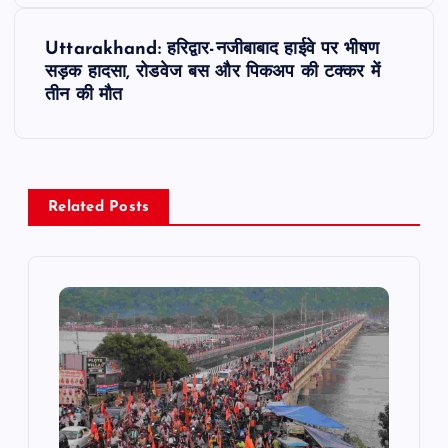
s
Uttarakhand: हरिद्वार-नजीबाबाद हाईवे पर भीषण
t
सड़क हादसा, रोडवेज बस और पिकअप की टक्कर में
तीन की मौत
n
a
v
Related Posts
i
g
a
t