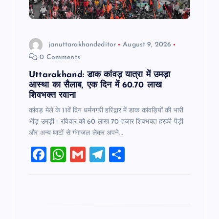
i
o
januttarakhandeditor
August 9, 2026
n
0 Comments
Uttarakhand: डाक कांवड़ यात्रा में उमड़ा
आस्था का सैलाब, एक दिन में 60.70 लाख
शिवभक्त रवाना
कांवड़ मेले के 11वें दिन धर्मनगरी हरिद्वार में डाक कांवड़ियों की भारी
भीड़ उमड़ी। रविवार को 60 लाख 70 हजार शिवभक्त हरकी पैड़ी
और अन्य घाटों से गंगाजल लेकर अपने…
F
W
G
T
S
a
h
m
el
h
c
at
ai
e
ar
e
s
l
gr
e
b
A
a