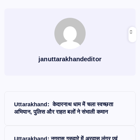
k
p
g
r
p
r
e
a
m
januttarakhandeditor
P
Uttarakhand: केदारनाथ धाम में चला स्वच्छता
o
अभियान, पुलिस और राहत बलों ने संभाली कमान
s
Uttarakhand: नगरासू गुरुद्वारे में अरदास लंगर एवं