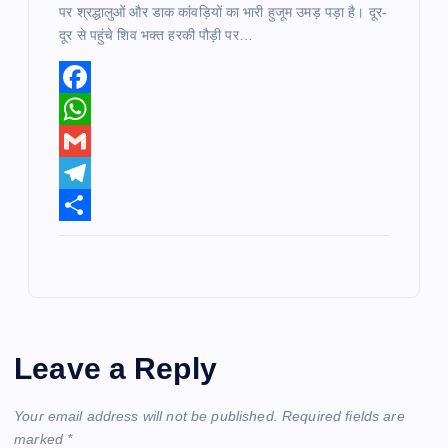
पर श्रद्धालुओं और डाक कांवड़ियों का भारी हुजूम उमड़ पड़ा है। दूर-
दूर से पहुंचे शिव भक्त हरकी पौड़ी पर…
F
a
W
c
h
G
e
a
m
T
b
t
a
e
S
o
s
i
l
h
o
A
l
e
a
k
p
g
r
Leave a Reply
p
r
e
a
Your email address will not be published.
Required fields are
m
marked
*