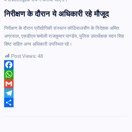
निरीक्षण के दौरान ये अधिकारी रहे मौजूद
निरीक्षण के दौरान प्रौद्योगिकी संस्थान कोठियालसैंण के निदेशक अमित
अग्रवाल, एसडीएम चमोली राजकुमार पाण्डेय, पुलिस उपाधीक्षक मदन सिंह
बिष्ट सहित अन्य अधिकारी उपस्थित रहे।
Post Views:
48
F
a
W
c
h
G
e
a
m
T
b
t
a
e
S
o
s
i
l
h
o
A
l
e
a