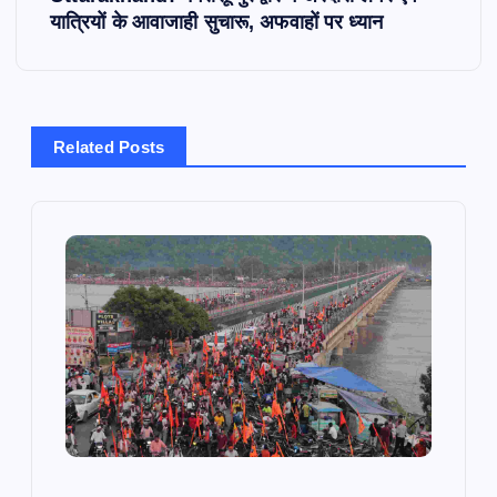
t
यात्रियों के आवाजाही सुचारू, अफवाहों पर ध्यान
n
a
Related Posts
v
i
g
a
t
i