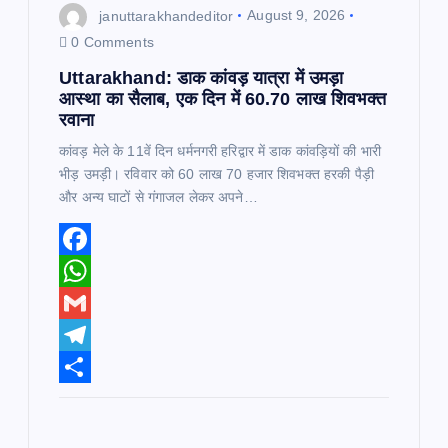
o
januttarakhandeditor
August 9, 2026
n
0 Comments
Uttarakhand: डाक कांवड़ यात्रा में उमड़ा
आस्था का सैलाब, एक दिन में 60.70 लाख शिवभक्त
रवाना
कांवड़ मेले के 11वें दिन धर्मनगरी हरिद्वार में डाक कांवड़ियों की भारी
भीड़ उमड़ी। रविवार को 60 लाख 70 हजार शिवभक्त हरकी पैड़ी
और अन्य घाटों से गंगाजल लेकर अपने…
F
a
W
c
h
G
e
a
m
T
b
t
a
e
S
o
s
i
l
h