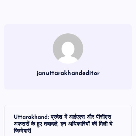
c
at
ai
e
ar
e
s
l
gr
e
b
A
a
o
p
m
o
p
k
januttarakhandeditor
P
Uttarakhand: प्रदेश में आईएएस और पीसीएस
o
अफसरों के हुए तबादले, इन अधिकारियों की मिली ये
जिम्मेदारी