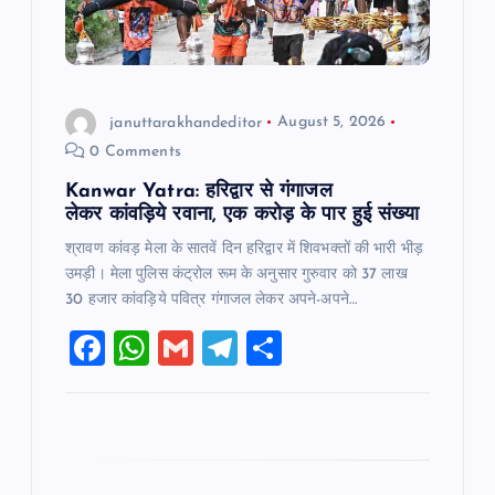
i
o
n
januttarakhandeditor
August 5, 2026
0 Comments
Kanwar Yatra: हरिद्वार से गंगाजल
लेकर कांवड़िये रवाना, एक करोड़ के पार हुई संख्या
श्रावण कांवड़ मेला के सातवें दिन हरिद्वार में शिवभक्तों की भारी भीड़
उमड़ी। मेला पुलिस कंट्रोल रूम के अनुसार गुरुवार को 37 लाख
30 हजार कांवड़िये पवित्र गंगाजल लेकर अपने-अपने…
F
W
G
T
S
a
h
m
el
h
c
at
ai
e
ar
e
s
l
gr
e
b
A
a