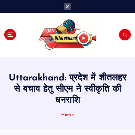
S
k
i
p
t
o
c
o
n
t
e
Uttarakhand: प्रदेश में शीतलहर
n
t
से बचाव हेतु सीएम ने स्वीकृति की
धनराशि
Home