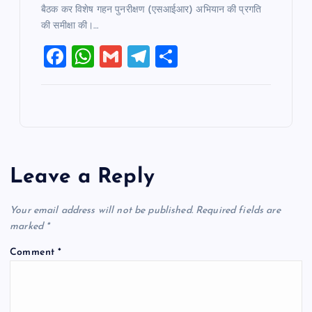
बैठक कर विशेष गहन पुनरीक्षण (एसआईआर) अभियान की प्रगति
की समीक्षा की।…
F
W
G
T
S
a
h
m
el
h
c
at
ai
e
ar
e
s
l
gr
e
b
A
a
o
p
m
Leave a Reply
o
p
k
Your email address will not be published.
Required fields are
marked
*
Comment
*