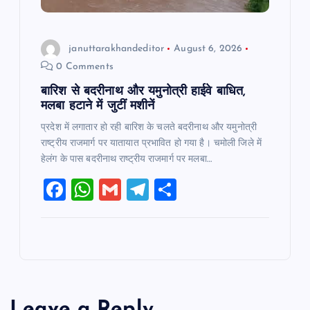
januttarakhandeditor
August 6, 2026
0 Comments
बारिश से बदरीनाथ और यमुनोत्री हाईवे बाधित,
मलबा हटाने में जुटीं मशीनें
प्रदेश में लगातार हो रही बारिश के चलते बदरीनाथ और यमुनोत्री
राष्ट्रीय राजमार्ग पर यातायात प्रभावित हो गया है। चमोली जिले में
हेलंग के पास बदरीनाथ राष्ट्रीय राजमार्ग पर मलबा…
F
W
G
T
S
a
h
m
el
h
c
at
ai
e
ar
e
s
l
gr
e
b
A
a
o
p
m
Leave a Reply