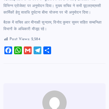
विभिन्न प्रोजेक्ट पर अनुमोदन दिया। मुख्य सचिव ने सभी यूएलएमएमसी
कार्मिकों हेतु सावधि दुर्घटना बीमा योजना पर भी अनुमोदन दिया।
बैठक में सचिव आर मीनाक्षी सुन्दरम, विनोद कुमार सुमन सहित सम्बन्धित
विभागों के अधिकारी मौजूद रहे।
Post Views:
2,584
F
W
G
T
S
a
h
m
el
h
c
at
ai
e
ar
e
s
l
gr
e
b
A
a
o
p
m
o
p
k