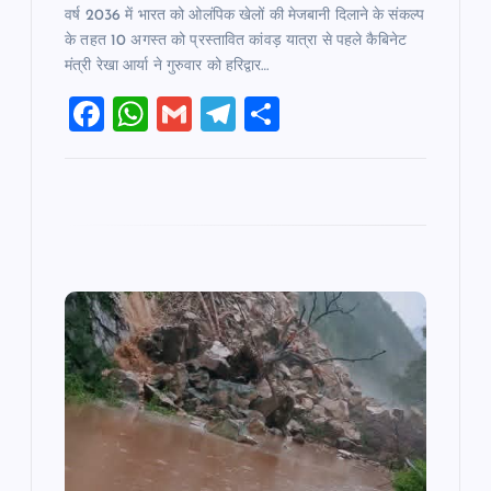
वर्ष 2036 में भारत को ओलंपिक खेलों की मेजबानी दिलाने के संकल्प
के तहत 10 अगस्त को प्रस्तावित कांवड़ यात्रा से पहले कैबिनेट
मंत्री रेखा आर्या ने गुरुवार को हरिद्वार…
F
W
G
T
S
a
h
m
el
h
c
at
ai
e
ar
e
s
l
gr
e
b
A
a
o
p
m
o
p
k