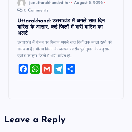
januttarakhandeditor
August 8, 2026
0 Comments
Uttarakhand: उत्तराखंड में अगले सात दिन
बारिश के आसार, कई जिलों में भारी बारिश का
अलर्ट
उत्तराखंड में मौसम का मिजाज अगले सात दिनों तक बदला रहने की
संभावना है। मौसम विभाग के जनपद स्तरीय पूर्वानुमान के अनुसार
प्रदेश के कुछ जिलों में भारी बारिश हो…
F
W
G
T
S
a
h
m
el
h
c
at
ai
e
ar
e
s
l
gr
e
b
A
a
o
p
m
Leave a Reply
o
p