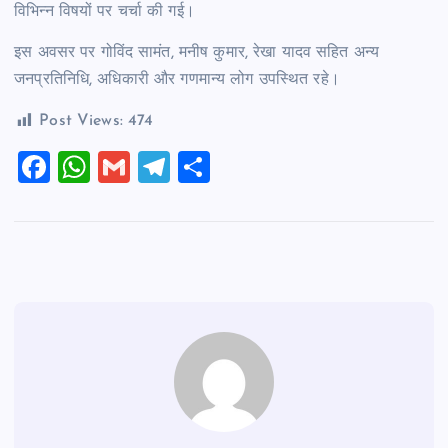
विभिन्न विषयों पर चर्चा की गई।
इस अवसर पर गोविंद सामंत, मनीष कुमार, रेखा यादव सहित अन्य
जनप्रतिनिधि, अधिकारी और गणमान्य लोग उपस्थित रहे।
Post Views:
474
F
W
G
T
S
a
h
m
el
h
c
at
ai
e
ar
e
s
l
gr
e
b
A
a
o
p
m
o
p
k