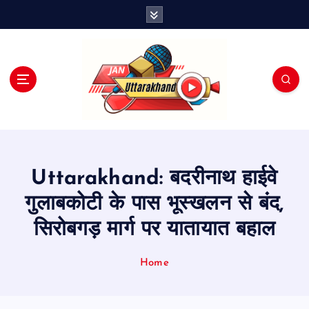
S
k
i
p
t
o
c
o
n
t
e
Uttarakhand: बदरीनाथ हाईवे
n
t
गुलाबकोटी के पास भूस्खलन से बंद,
सिरोबगड़ मार्ग पर यातायात बहाल
Home