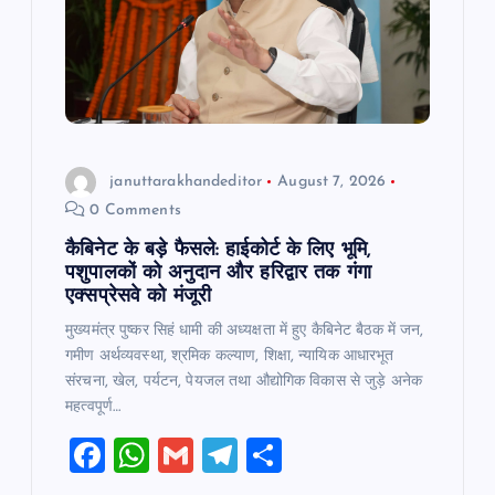
t
i
o
n
januttarakhandeditor
August 7, 2026
0 Comments
कैबिनेट के बड़े फैसले: हाईकोर्ट के लिए भूमि,
पशुपालकों को अनुदान और हरिद्वार तक गंगा
एक्सप्रेसवे को मंजूरी
मुख्यमंत्र पुष्कर सिहं धामी की अध्यक्षता में हुए कैबिनेट बैठक में जन,
गमीण अर्थव्यवस्था, श्रमिक कल्याण, शिक्षा, न्यायिक आधारभूत
संरचना, खेल, पर्यटन, पेयजल तथा औद्योगिक विकास से जुड़े अनेक
महत्वपूर्ण…
F
W
G
T
S
a
h
m
el
h