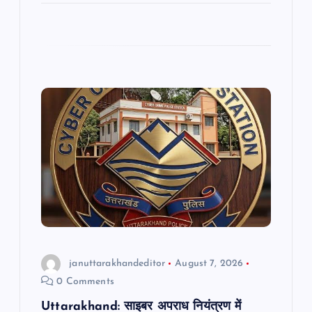
c
at
ai
e
ar
e
s
l
gr
e
b
A
a
o
p
m
o
p
k
januttarakhandeditor
August 7, 2026
0 Comments
Uttarakhand: साइबर अपराध नियंत्रण में