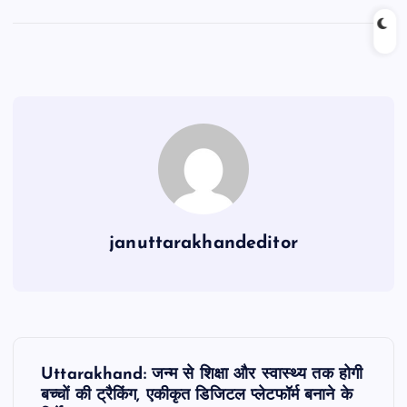
a
h
m
el
h
c
at
ai
e
ar
e
s
l
gr
e
b
A
a
o
p
m
o
p
k
januttarakhandeditor
P
Uttarakhand: जन्म से शिक्षा और स्वास्थ्य तक होगी
o
बच्चों की ट्रैकिंग, एकीकृत डिजिटल प्लेटफॉर्म बनाने के