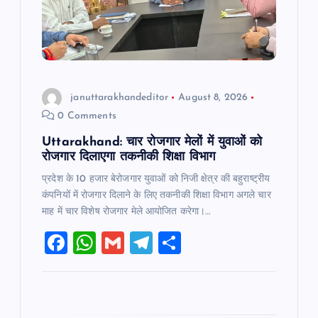
i
o
n
januttarakhandeditor
August 8, 2026
0 Comments
Uttarakhand: चार रोजगार मेलों में युवाओं को
रोजगार दिलाएगा तकनीकी शिक्षा विभाग
प्रदेश के 10 हजार बेरोजगार युवाओं को निजी क्षेत्र की बहुराष्ट्रीय
कंपनियों में रोजगार दिलाने के लिए तकनीकी शिक्षा विभाग अगले चार
माह में चार विशेष रोजगार मेले आयोजित करेगा।…
F
W
G
T
S
a
h
m
el
h
c
at
ai
e
ar
e
s
l
gr
e