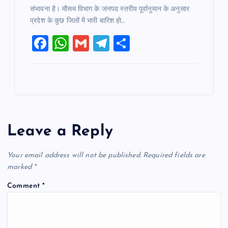
संभावना है। मौसम विभाग के जनपद स्तरीय पूर्वानुमान के अनुसार
प्रदेश के कुछ जिलों में भारी बारिश हो…
F
W
G
T
S
a
h
m
el
h
c
at
ai
e
ar
e
s
l
gr
e
b
A
a
o
p
m
Leave a Reply
o
p
k
Your email address will not be published.
Required fields are
marked
*
Comment
*