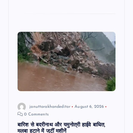
c
at
ai
e
ar
e
s
l
gr
e
b
A
a
o
p
m
o
p
k
januttarakhandeditor
August 6, 2026
0 Comments
बारिश से बदरीनाथ और यमुनोत्री हाईवे बाधित,
मलबा हटाने में जुटीं मशीनें