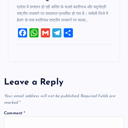
प्रदेश में लगातार हो रही बारिश के चलते बदरीनाथ और यमुनोत्री
राष्ट्रीय राजमार्ग पर यातायात प्रभावित हो गया है। चमोली जिले में
हेलंग के पास बदरीनाथ राष्ट्रीय राजमार्ग पर मलबा…
F
W
G
T
S
a
h
m
el
h
c
at
ai
e
ar
e
s
l
gr
e
b
A
a
o
p
m
Leave a Reply
o
p
k
Your email address will not be published.
Required fields are
marked
*
Comment
*