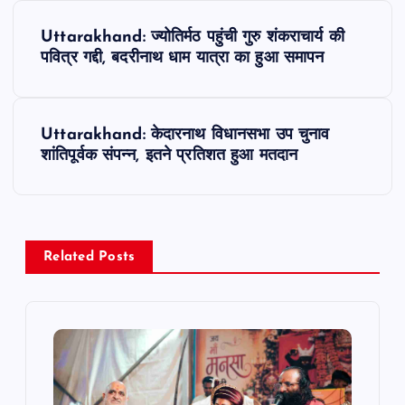
P
Uttarakhand: ज्योतिर्मठ पहुंची गुरु शंकराचार्य की
o
पवित्र गद्दी, बदरीनाथ धाम यात्रा का हुआ समापन
s
Uttarakhand: केदारनाथ विधानसभा उप चुनाव
t
शांतिपूर्वक संपन्न, इतने प्रतिशत हुआ मतदान
n
a
Related Posts
v
i
g