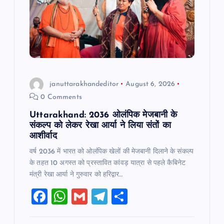
a
t
i
o
januttarakhandeditor
August 6, 2026
0 Comments
n
Uttarakhand: 2036 ओलंपिक मेजबानी के
संकल्प को लेकर रेखा आर्या ने लिया संतों का
आशीर्वाद
वर्ष 2036 में भारत को ओलंपिक खेलों की मेजबानी दिलाने के संकल्प
के तहत 10 अगस्त को प्रस्तावित कांवड़ यात्रा से पहले कैबिनेट
मंत्री रेखा आर्या ने गुरुवार को हरिद्वार…
F
W
G
T
S
a
h
m
el
h