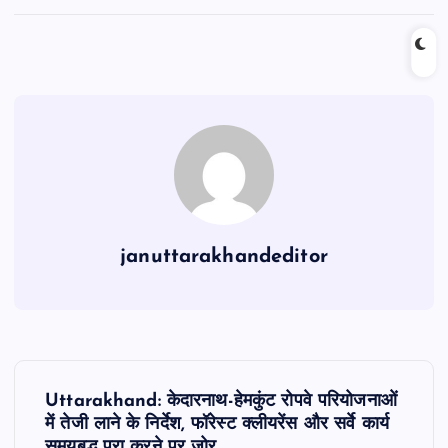
c
at
ai
e
ar
e
s
l
gr
e
b
A
a
o
p
m
o
p
k
januttarakhandeditor
P
Uttarakhand: केदारनाथ-हेमकुंट रोपवे परियोजनाओं
o
में तेजी लाने के निर्देश, फॉरेस्ट क्लीयरेंस और सर्वे कार्य
समयबद्ध पूरा करने पर जोर