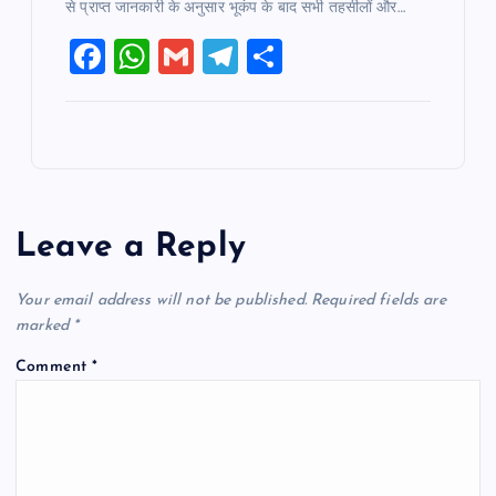
से प्राप्त जानकारी के अनुसार भूकंप के बाद सभी तहसीलों और…
F
W
G
T
S
a
h
m
el
h
c
at
ai
e
ar
e
s
l
gr
e
b
A
a
o
p
m
Leave a Reply
o
p
k
Your email address will not be published.
Required fields are
marked
*
Comment
*