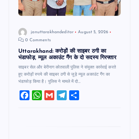
i
o
januttarakhandeditor
August 5, 2026
n
0 Comments
Uttarakhand: करोड़ों की साइबर ठगी का
भंडाफोड़, म्यूल अकाउंट गैंग के दो सदस्य गिरफ्तार
साइबर सेल और बेरीनाग कोतवाली पुलिस ने संयुक्त कार्रवाई करते
हुए करोड़ों रुपये की साइबर ठगी से जुड़े म्यूल अकाउंट गैंग का
भंडाफोड़ किया है। पुलिस ने मामले में दो…
F
W
G
T
S
a
h
m
el
h
c
at
ai
e
ar
e
s
l
gr
e
b
A
a