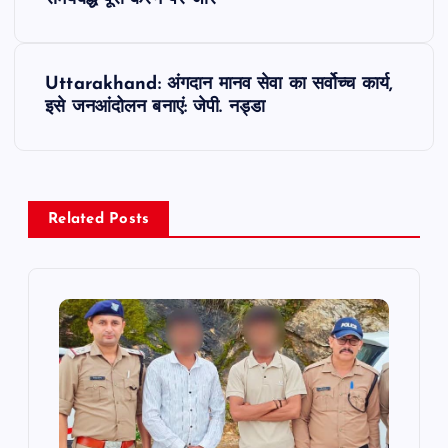
s
t
Uttarakhand: अंगदान मानव सेवा का सर्वोच्च कार्य,
इसे जनआंदोलन बनाएं: जेपी. नड्डा
n
a
v
Related Posts
i
g
a
t