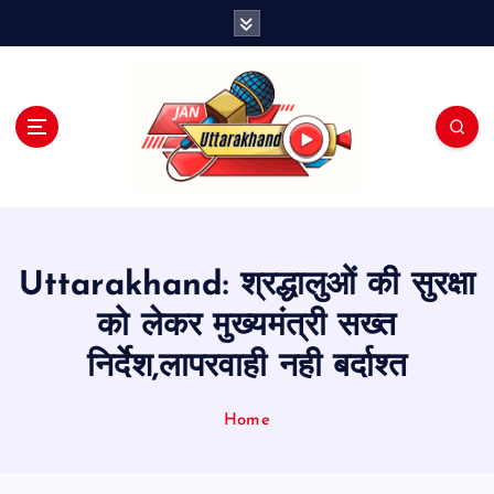
S
k
i
p
t
o
c
o
n
t
e
Uttarakhand: श्रद्धालुओं की सुरक्षा
n
t
को लेकर मुख्यमंत्री सख्त
निर्देश,लापरवाही नही बर्दाश्त
Home