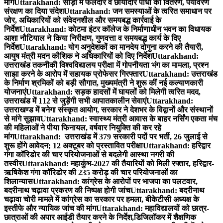
मांग
Uttarakhand: सौड़ी में फलदार व छायादार पौधों का वितरण, पर्यावरण
संरक्षण का दिया संदेश
Uttarakhand: जन समस्याओं के त्वरित समाधान पर
जोर, अधिकारियों को संवेदनशील और समयबद्ध कार्रवाई के
निर्देश
Uttarakhand: कोटमा इंटर कॉलेज के निर्माणाधीन भवन का विधायक
आशा नौटियाल ने किया निरीक्षण, गुणवत्ता व समयबद्ध कार्य के दिए
निर्देश
Uttarakhand: योग अनुदेशकों का मानदेय दोगुना करने की तैयारी,
आयुष मंत्री मदन कौशिक ने अधिकारियों को दिए निर्देश
Uttarakhand:
उत्तराखंड तकनीकी विश्वविद्यालय परीक्षा में गोपनीयता भंग का मामला, प्रश्न
साझा करने के आरोप में सहायक प्रोफेसर गिरफ्तार
Uttarakhand: उत्तराखंड
के निर्माण श्रमिकों को बड़ी सौगात, मुख्यमंत्री ने शुरू कीं नई कल्याणकारी
योजनाएं
Uttarakhand: सड़क हादसों में घायलों को मिलेगी त्वरित मदद,
उत्तराखंड में 112 से जुड़ेंगी सभी आपातकालीन सेवाएं
Uttarakhand:
उत्तराखण्ड में बनेगा संस्कृत आयोग, सरकार ने देशभर के विद्वानों और संस्थानों
से मांगे सुझाव
Uttarakhand: स्वास्थ्य मंत्री आवास के बाहर नर्सिंग एकता मंच
की महिलाओं ने पीया फिनायल, वर्षवार नियुक्ति की कर रहे
मांग
Uttarakhand: उत्तराखंड में 379 सरकारी पदों पर भर्ती, 26 जुलाई से
शुरू होंगे आवेदन; 12 अक्टूबर को प्रस्तावित परीक्षा
Uttarakhand: हरिद्वार
गंगा कॉरिडोर की चार परियोजनाओं से बदलेगी आस्था नगरी की
तस्वीर
Uttarakhand: महाकुंभ-2027 की तैयारियों को मिली रफ्तार, हरिद्वार-
ऋषिकेश गंगा कॉरिडोर की 235 करोड़ की चार परियोजनाओं का
शिलान्यास
Uttarakhand: कांग्रेस के आरोपों पर भाजपा का पलटवार,
बदरीनाथ चढ़ावा प्रकरण की निष्पक्ष होगी जांच
Uttarakhand: बदरीनाथ
चढ़ावा चोरी मामले में कांग्रेस का सरकार पर हमला, बीकेटीसी अध्यक्ष के
इस्तीफे और न्यायिक जांच की मांग
Uttarakhand: महाविद्यालयों को छात्र-
छात्राओं की अपार आईडी तैयार करने के निर्देश,डिजिलॉकर में शैक्षणिक