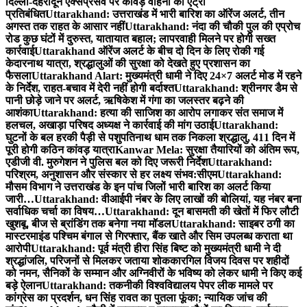
दिल्ली-देहरादून एक्सप्रेसवे पर कांवड़ वाहनों की एंट्री
प्रतिबंधित
Uttarakhand: उत्तराखंड में भारी बारिश का ऑरेंज अलर्ट, तीन
अगस्त तक राहत के आसार नहीं
Uttarakhand: नंदा की चौकी पुल की एप्रोच
रोड कुछ घंटों में दुरुस्त, यातायात बहाल; लापरवाही मिलने पर होगी सख्त
कार्रवाई
Uttarakhand ऑरेंज अलर्ट के बीच दो दिन के लिए रोकी गई
केदारनाथ यात्रा, श्रद्धालुओं की सुरक्षा को देखते हुए प्रशासन का
फैसला
Uttarakhand Alart: मुख्यमंत्री धामी ने दिए 24×7 अलर्ट मोड में रहने
के निर्देश, राहत-बचाव में देरी नहीं होगी बर्दाश्त
Uttarakhand: श्रीनगर डैम से
पानी छोड़े जाने पर अलर्ट, ऋषिकेश में गंगा का जलस्तर बढ़ने की
आशंका
Uttarakhand: हत्या की साजिश का आरोप लगाकर संत समाज में
हलचल, अखाड़ा परिषद अध्यक्ष ने कार्रवाई की मांग उठाई
Uttarakhand:
घुटनों के बल हरकी पैड़ी से पशुपतिनाथ धाम तक निकला श्रद्धालु, 411 दिन में
पूरी होगी कठिन कांवड़ यात्रा
Kanwar Mela: सुरक्षा तैयारियों को अंतिम रूप,
एडीजी वी. मुरुगेशन ने पुलिस बल को दिए जरूरी निर्देश
Uttarakhand:
परिश्रम, अनुशासन और संस्कार से हर लक्ष्य संभव:सीएम
Uttarakhand:
मौसम विभाग ने उत्तराखंड के इन पांच जिलों भारी बारिश का अलर्ट किया
जारी…
Uttarakhand: वीआईपी नंबर के लिए लाखों की बोलियां, यह नंबर बना
सर्वाधिक चर्चा का विषय…
Uttarakhand: दून बासमती की खेतों में फिर लौटी
खुशबू, बीज से ब्रांडिंग तक बनेगा नया मॉडल
Uttarakhand: साइबर ठगी का
मास्टरमाइंड पश्चिम बंगाल से गिरफ्तार, बैंक खाते और सिम उपलब्ध कराता था
आरोपी
Uttarakhand: पूर्व मंत्री हीरा सिंह बिष्ट को मुख्यमंत्री धामी ने दी
श्रद्धांजलि, परिजनों से मिलकर जताया शोक
कारगिल विजय दिवस पर शहीदों
को नमन, सैनिकों के सम्मान और अग्निवीरों के भविष्य को लेकर धामी ने किए कई
बड़े ऐलान
Uttarakhand: तकनीकी विश्वविद्यालय पेपर लीक मामले पर
कांग्रेस का प्रदर्शन, धन सिंह रावत का पुतला फूंका; न्यायिक जांच की