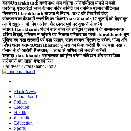
बैठकें
Uttarakhand: बदरीनाथ धाम चढ़ावा अनियमितता मामले में बड़ी
कार्रवाई, एसआईटी जांच के बाद मंदिर समिति का कार्मिक प्रमोद नौटियाल
गिरफ्तार
Uttarakhand: भाजपा ने मिशन-2027 की तैयारियां तेज,
संगठनात्मक बैठक में रणनीति पर मंथन
Uttarakhand: 17 जुलाई को देहरादून
आएंगे राहुल गांधी, पेपर लीक और छात्र मुद्दों पर युवाओं से करेंगे
संवाद
Uttarakhand: भंडारे वाले बाबा को हरिद्वार पुलिस ने दी सम्मानजनक
अंतिम विदाई, परिजन न पहुंचने पर निभाया परिवार का फर्ज
Uttarakhand: दून
पुलिस का नशा तस्करों पर बड़ा प्रहार, सात तस्कर गिरफ्तार; स्मैक, गांजा और
अवैध शराब बरामद
Uttarakhand: पुलिस का फेक करेंसी गैंग पर बड़ा प्रहार,
पंजाब से दो आरोपी गिरफ्तार; 1 लाख से अधिक की नकली करेंसी
बरामद
Uttarakhand: रचनात्मक कांग्रेस बनेगा संविधान और सामाजिक
सरोकारों का साझा मंच:कांग्रेस
Haridwar, Uttarakhand, India
Flash News
Uttarakhand
Politics
Election
Health
dharmik
Education
Sports