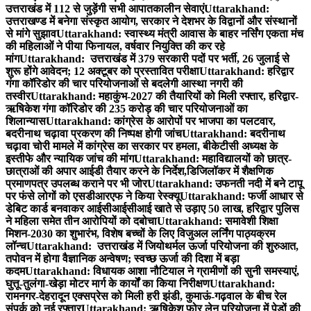
उत्तराखंड में 112 से जुड़ेंगी सभी आपातकालीन सेवाएं
Uttarakhand:
उत्तराखण्ड में बनेगा संस्कृत आयोग, सरकार ने देशभर के विद्वानों और संस्थानों
से मांगे सुझाव
Uttarakhand: स्वास्थ्य मंत्री आवास के बाहर नर्सिंग एकता मंच
की महिलाओं ने पीया फिनायल, वर्षवार नियुक्ति की कर रहे
मांग
Uttarakhand: उत्तराखंड में 379 सरकारी पदों पर भर्ती, 26 जुलाई से
शुरू होंगे आवेदन; 12 अक्टूबर को प्रस्तावित परीक्षा
Uttarakhand: हरिद्वार
गंगा कॉरिडोर की चार परियोजनाओं से बदलेगी आस्था नगरी की
तस्वीर
Uttarakhand: महाकुंभ-2027 की तैयारियों को मिली रफ्तार, हरिद्वार-
ऋषिकेश गंगा कॉरिडोर की 235 करोड़ की चार परियोजनाओं का
शिलान्यास
Uttarakhand: कांग्रेस के आरोपों पर भाजपा का पलटवार,
बदरीनाथ चढ़ावा प्रकरण की निष्पक्ष होगी जांच
Uttarakhand: बदरीनाथ
चढ़ावा चोरी मामले में कांग्रेस का सरकार पर हमला, बीकेटीसी अध्यक्ष के
इस्तीफे और न्यायिक जांच की मांग
Uttarakhand: महाविद्यालयों को छात्र-
छात्राओं की अपार आईडी तैयार करने के निर्देश,डिजिलॉकर में शैक्षणिक
प्रमाणपत्र उपलब्ध कराने पर भी जोर
Uttarakhand: उफनती नदी में बने टापू
पर फंसे लोगों को एसडीआरएफ ने किया रेस्क्यू
Uttarakhand: फर्जी आधार से
डेबिट कार्ड बनवाकर आईसीआईसीआई खाते से उड़ाए 50 लाख, हरिद्वार पुलिस
ने महिला समेत तीन आरोपियों को दबोचा
Uttarakhand: समावेशी शिक्षा
मिशन-2030 का शुभारंभ, विशेष बच्चों के लिए विजुअल लर्निंग पाठ्यक्रम
लॉन्च
Uttarakhand: उत्तराखंड में जियोथर्मल ऊर्जा परियोजना की शुरुआत,
तपोवन में होगा वैज्ञानिक अन्वेषण; स्वच्छ ऊर्जा की दिशा में बड़ा
कदम
Uttarakhand: विधायक आशा नौटियाल ने ग्रामीणों की सुनी समस्याएं,
घुत्तू-तुलंगा-खेड़ा मोटर मार्ग के कार्यों का किया निरीक्षण
Uttarakhand:
रामनगर-देहरादून एक्सप्रेस को मिली हरी झंडी, कुमाऊं-गढ़वाल के बीच रेल
संपर्क को नई रफ्तार
Uttarakhand: ऋषिकेश फोर लेन परियोजना में पेड़ों की