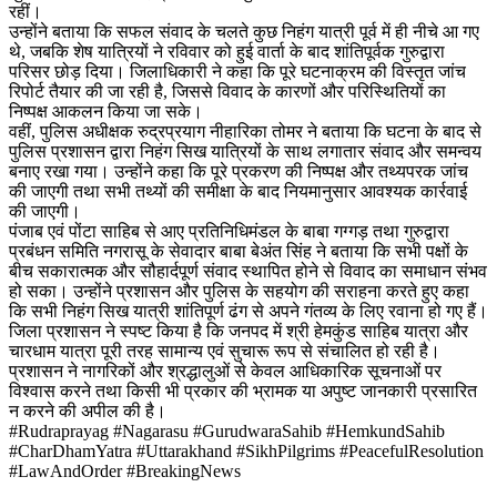
रहीं।
उन्होंने बताया कि सफल संवाद के चलते कुछ निहंग यात्री पूर्व में ही नीचे आ गए
थे, जबकि शेष यात्रियों ने रविवार को हुई वार्ता के बाद शांतिपूर्वक गुरुद्वारा
परिसर छोड़ दिया। जिलाधिकारी ने कहा कि पूरे घटनाक्रम की विस्तृत जांच
रिपोर्ट तैयार की जा रही है, जिससे विवाद के कारणों और परिस्थितियों का
निष्पक्ष आकलन किया जा सके।
वहीं, पुलिस अधीक्षक रुद्रप्रयाग नीहारिका तोमर ने बताया कि घटना के बाद से
पुलिस प्रशासन द्वारा निहंग सिख यात्रियों के साथ लगातार संवाद और समन्वय
बनाए रखा गया। उन्होंने कहा कि पूरे प्रकरण की निष्पक्ष और तथ्यपरक जांच
की जाएगी तथा सभी तथ्यों की समीक्षा के बाद नियमानुसार आवश्यक कार्रवाई
की जाएगी।
पंजाब एवं पोंटा साहिब से आए प्रतिनिधिमंडल के बाबा गग्गड़ तथा गुरुद्वारा
प्रबंधन समिति नगरासू के सेवादार बाबा बेअंत सिंह ने बताया कि सभी पक्षों के
बीच सकारात्मक और सौहार्दपूर्ण संवाद स्थापित होने से विवाद का समाधान संभव
हो सका। उन्होंने प्रशासन और पुलिस के सहयोग की सराहना करते हुए कहा
कि सभी निहंग सिख यात्री शांतिपूर्ण ढंग से अपने गंतव्य के लिए रवाना हो गए हैं।
जिला प्रशासन ने स्पष्ट किया है कि जनपद में श्री हेमकुंड साहिब यात्रा और
चारधाम यात्रा पूरी तरह सामान्य एवं सुचारू रूप से संचालित हो रही है।
प्रशासन ने नागरिकों और श्रद्धालुओं से केवल आधिकारिक सूचनाओं पर
विश्वास करने तथा किसी भी प्रकार की भ्रामक या अपुष्ट जानकारी प्रसारित
न करने की अपील की है।
#Rudraprayag #Nagarasu #GurudwaraSahib #HemkundSahib
#CharDhamYatra #Uttarakhand #SikhPilgrims #PeacefulResolution
#LawAndOrder #BreakingNews