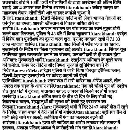
उत्तराखंड बोर्ड ने 10वीं-12वीं परीक्षार्थियों के डाटा अपडेशन की अंतिम तिथि
बढ़ाई, अब 4 अगस्त तक मिलेगा अवसर
Uttarakhand: कांवड़ यात्रा का
महाकवच तैयार, सीसीटीवी और साइबर कमांडो सुरक्षा में
तैनात
Uttarakhand: टिहरी मेडिकल कॉलेज को लेकर भाजपा नेताओं पर
कांग्रेस का हमला, आपसी खींचतान से विकास बाधित होने का
आरोप
Uttarakhand: भगवान नारायण का पांच लाख का स्वर्ण मुकुट चोरी
करने वाला गिरफ्तार, पुलिस ने 48 घंटे में किया खुलासा
Uttarakhand: प्रदेश
में विशेष गहन पुनरीक्षण का दूसरा चरण शुरू, ड्राफ्ट मतदाता सूची में 71.33
लाख मतदाता शामिल
Uttarakhand: आठ जिलों में फ्लैश फ्लड का खतरा,
मुख्यमंत्री के निर्देश पर जिला प्रशासन हाई अलर्ट
Uttarakhand: सिंगल-यूज़
प्लास्टिक मुक्त उत्तराखंड बनाने का संकल्प, जनभागीदारी से ही सफल होगा
अभियान: मुख्यमंत्री धामी
Uttarakhand: एसाईआर अभियान के दूसरे चरण
की समीक्षा, समय पर नोटिस और निष्पक्ष सुनवाई सुनिश्चित करने के
निर्देश
KanwarMela: हरिद्वार पुलिस ने जारी किया विस्तृत ट्रैफिक प्लान,
दिल्ली-देहरादून एक्सप्रेसवे पर कांवड़ वाहनों की एंट्री
प्रतिबंधित
Uttarakhand: उत्तराखंड में भारी बारिश का ऑरेंज अलर्ट, तीन
अगस्त तक राहत के आसार नहीं
Uttarakhand: नंदा की चौकी पुल की एप्रोच
रोड कुछ घंटों में दुरुस्त, यातायात बहाल; लापरवाही मिलने पर होगी सख्त
कार्रवाई
Uttarakhand ऑरेंज अलर्ट के बीच दो दिन के लिए रोकी गई
केदारनाथ यात्रा, श्रद्धालुओं की सुरक्षा को देखते हुए प्रशासन का
फैसला
Uttarakhand Alart: मुख्यमंत्री धामी ने दिए 24×7 अलर्ट मोड में रहने
के निर्देश, राहत-बचाव में देरी नहीं होगी बर्दाश्त
Uttarakhand: श्रीनगर डैम से
पानी छोड़े जाने पर अलर्ट, ऋषिकेश में गंगा का जलस्तर बढ़ने की
आशंका
Uttarakhand: हत्या की साजिश का आरोप लगाकर संत समाज में
हलचल, अखाड़ा परिषद अध्यक्ष ने कार्रवाई की मांग उठाई
Uttarakhand: