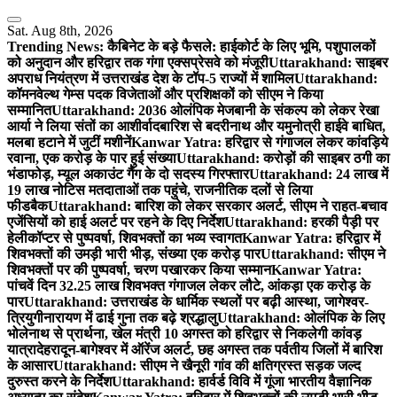
Skip
to
Sat. Aug 8th, 2026
content
Trending News:
कैबिनेट के बड़े फैसले: हाईकोर्ट के लिए भूमि, पशुपालकों
को अनुदान और हरिद्वार तक गंगा एक्सप्रेसवे को मंजूरी
Uttarakhand: साइबर
अपराध नियंत्रण में उत्तराखंड देश के टॉप-5 राज्यों में शामिल
Uttarakhand:
कॉमनवेल्थ गेम्स पदक विजेताओं और प्रशिक्षकों को सीएम ने किया
सम्मानित
Uttarakhand: 2036 ओलंपिक मेजबानी के संकल्प को लेकर रेखा
आर्या ने लिया संतों का आशीर्वाद
बारिश से बदरीनाथ और यमुनोत्री हाईवे बाधित,
मलबा हटाने में जुटीं मशीनें
Kanwar Yatra: हरिद्वार से गंगाजल लेकर कांवड़िये
रवाना, एक करोड़ के पार हुई संख्या
Uttarakhand: करोड़ों की साइबर ठगी का
भंडाफोड़, म्यूल अकाउंट गैंग के दो सदस्य गिरफ्तार
Uttarakhand: 24 लाख में
19 लाख नोटिस मतदाताओं तक पहुंचे, राजनीतिक दलों से लिया
फीडबैक
Uttarakhand: बारिश को लेकर सरकार अलर्ट, सीएम ने राहत-बचाव
एजेंसियों को हाई अलर्ट पर रहने के दिए निर्देश
Uttarakhand: हरकी पैड़ी पर
हेलीकॉप्टर से पुष्पवर्षा, शिवभक्तों का भव्य स्वागत
Kanwar Yatra: हरिद्वार में
शिवभक्तों की उमड़ी भारी भीड़, संख्या एक करोड़ पार
Uttarakhand: सीएम ने
शिवभक्तों पर की पुष्पवर्षा, चरण पखारकर किया सम्मान
Kanwar Yatra:
पांचवें दिन 32.25 लाख शिवभक्त गंगाजल लेकर लौटे, आंकड़ा एक करोड़ के
पार
Uttarakhand: उत्तराखंड के धार्मिक स्थलों पर बढ़ी आस्था, जागेश्वर-
त्रियुगीनारायण में ढाई गुना तक बढ़े श्रद्धालु
Uttarakhand: ओलंपिक के लिए
भोलेनाथ से प्रार्थना, खेल मंत्री 10 अगस्त को हरिद्वार से निकलेगी कांवड़
यात्रा
देहरादून-बागेश्वर में ऑरेंज अलर्ट, छह अगस्त तक पर्वतीय जिलों में बारिश
के आसार
Uttarakhand: सीएम ने खैनूरी गांव की क्षतिग्रस्त सड़क जल्द
दुरुस्त करने के निर्देश
Uttarakhand: हार्वर्ड विवि में गूंजा भारतीय वैज्ञानिक