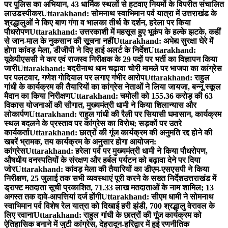
पर पुलिस का अभियान, 43 धार्मिक स्थलों से हटवाए नियमों के विपरीत संचालित
लाउडस्पीकर
Uttarakhand: सोमनाथ स्वाभिमान पर्व यात्रा में उत्तराखंड के
श्रद्धालुओं ने किए बाण गंगा व भालका तीर्थ के दर्शन, हरेला पर किया
पौधरोपण
Uttarakhand: उत्तरकाशी में महसूस हुए भूकंप के हल्के झटके, कहीं
से जान-माल के नुकसान की सूचना नहीं
Uttarakhand: अभेद्य सुरक्षा घेरे में
होगा कांवड़ मेला, डीजीपी ने दिए हाई अलर्ट के निर्देश
Uttarakhand:
यूकेपीएससी ने कर एवं राजस्व निरीक्षक के 29 पदों पर भर्ती का विज्ञापन किया
जारी
Uttarakhand: बदरीनाथ धाम चढ़ावा चोरी मामले पर भाजपा का कांग्रेस
पर पलटवार, गणेश गोदियाल पर लगाए गंभीर आरोप
Uttarakhand: राहुल
गांधी के कार्यक्रम की तैयारियों का कांग्रेस नेताओं ने लिया जायजा, बन्नू स्कूल
मैदान का किया निरीक्षण
Uttarakhand: चमोली को 155.36 करोड़ की 63
विकास योजनाओं की सौगात, मुख्यमंत्री धामी ने किया शिलान्यास और
लोकार्पण
Uttarakhand: राहुल गांधी की रैली पर सियासी घमासान, कार्यक्रम
स्थल बदलने के प्रस्ताव पर कांग्रेस का विरोध; सड़कों पर उतरे
कार्यकर्ता
Uttarakhand: छात्रों की गूंज कार्यक्रम की अनुमति रद्द होने की
खबरें भ्रामक, तय कार्यक्रम के अनुसार होगा आयोजन:
कांग्रेस
Uttarakhand: हरेला पर्व पर मुख्यमंत्री धामी ने किया पौधरोपण,
औषधीय वनस्पतियों के संरक्षण और हर्बल पर्यटन को बढ़ावा देने पर दिया
जोर
Uttarakhand: कांवड़ मेला की तैयारियों का डीएम-एसएसपी ने किया
निरीक्षण, 25 जुलाई तक सभी व्यवस्थाएं पूरी करने के सख्त निर्देश
उत्तराखंड में
ड्राफ्ट मतदाता सूची प्रकाशित, 71.33 लाख मतदाताओं के नाम शामिल; 13
अगस्त तक दावे-आपत्तियां दर्ज होंगी
Uttarakhand: सीएम धामी ने सोमनाथ
स्वाभिमान पर्व विशेष रेल यात्रा को दिखाई हरी झंडी, 700 श्रद्धालु वेरावल के
लिए रवाना
Uttarakhand: राहुल गांधी के छात्रों की गूंज कार्यक्रम को
ऐतिहासिक बनाने में जुटी कांग्रेस, देहरादून-हरिद्वार में हुई रणनीतिक