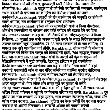
विकास योजनाओं की सौगात, मुख्यमंत्री धामी ने किया शिलान्यास और
लोकार्पण
Uttarakhand: राहुल गांधी की रैली पर सियासी घमासान, कार्यक्रम
स्थल बदलने के प्रस्ताव पर कांग्रेस का विरोध; सड़कों पर उतरे
कार्यकर्ता
Uttarakhand: छात्रों की गूंज कार्यक्रम की अनुमति रद्द होने की
खबरें भ्रामक, तय कार्यक्रम के अनुसार होगा आयोजन:
कांग्रेस
Uttarakhand: हरेला पर्व पर मुख्यमंत्री धामी ने किया पौधरोपण,
औषधीय वनस्पतियों के संरक्षण और हर्बल पर्यटन को बढ़ावा देने पर दिया
जोर
Uttarakhand: कांवड़ मेला की तैयारियों का डीएम-एसएसपी ने किया
निरीक्षण, 25 जुलाई तक सभी व्यवस्थाएं पूरी करने के सख्त निर्देश
उत्तराखंड में
ड्राफ्ट मतदाता सूची प्रकाशित, 71.33 लाख मतदाताओं के नाम शामिल; 13
अगस्त तक दावे-आपत्तियां दर्ज होंगी
Uttarakhand: सीएम धामी ने सोमनाथ
स्वाभिमान पर्व विशेष रेल यात्रा को दिखाई हरी झंडी, 700 श्रद्धालु वेरावल के
लिए रवाना
Uttarakhand: राहुल गांधी के छात्रों की गूंज कार्यक्रम को
ऐतिहासिक बनाने में जुटी कांग्रेस, देहरादून-हरिद्वार में हुई रणनीतिक
बैठकें
Uttarakhand: बदरीनाथ धाम चढ़ावा अनियमितता मामले में बड़ी
कार्रवाई, एसआईटी जांच के बाद मंदिर समिति का कार्मिक प्रमोद नौटियाल
गिरफ्तार
Uttarakhand: भाजपा ने मिशन-2027 की तैयारियां तेज,
संगठनात्मक बैठक में रणनीति पर मंथन
Uttarakhand: 17 जुलाई को देहरादून
आएंगे राहुल गांधी, पेपर लीक और छात्र मुद्दों पर युवाओं से करेंगे
संवाद
Uttarakhand: भंडारे वाले बाबा को हरिद्वार पुलिस ने दी सम्मानजनक
अंतिम विदाई, परिजन न पहुंचने पर निभाया परिवार का फर्ज
Uttarakhand: दून
पुलिस का नशा तस्करों पर बड़ा प्रहार, सात तस्कर गिरफ्तार; स्मैक, गांजा और
अवैध शराब बरामद
Uttarakhand: पुलिस का फेक करेंसी गैंग पर बड़ा प्रहार,
पंजाब से दो आरोपी गिरफ्तार; 1 लाख से अधिक की नकली करेंसी