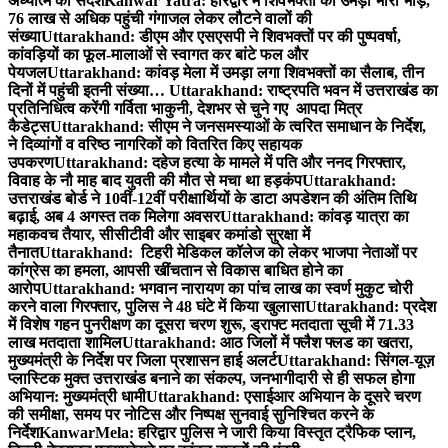
अध्यात्म का संदेश
Kanwar Yatra: हरिद्वार में शिवभक्तों की उमड़ी भारी भीड़,
76 लाख से अधिक पहुंची गंगाजल लेकर लौटने वालों की
संख्या
Uttarakhand: डीएम और एसएसपी ने शिवभक्तों पर की पुष्पवर्षा,
कांवड़ियों का फूल-मालाओं से स्वागत कर बांटे फल और
पेयजल
Uttarakhand: कांवड़ मेला में उमड़ा लगा शिवभक्तों का सैलाब, तीन
दिनों में पहुंची इतनी संख्या…
Uttarakhand: राष्ट्रपति भवन में उत्तराखंड का
प्रतिनिधित्व करेंगी गर्विता भाकुनी, देशभर से चुने गए आपदा मित्र
कैडेट्स
Uttarakhand: सीएम ने जनसमस्याओं के त्वरित समाधान के निर्देश,
ने दिव्यांगों व वरिष्ठ नागरिकों को वितरित किए सहायक
उपकरण
Uttarakhand: दहेज हत्या के मामले में पति और ननद गिरफ्तार,
विवाह के नौ माह बाद युवती की मौत से मचा था हड़कंप
Uttarakhand:
उत्तराखंड बोर्ड ने 10वीं-12वीं परीक्षार्थियों के डाटा अपडेशन की अंतिम तिथि
बढ़ाई, अब 4 अगस्त तक मिलेगा अवसर
Uttarakhand: कांवड़ यात्रा का
महाकवच तैयार, सीसीटीवी और साइबर कमांडो सुरक्षा में
तैनात
Uttarakhand: टिहरी मेडिकल कॉलेज को लेकर भाजपा नेताओं पर
कांग्रेस का हमला, आपसी खींचतान से विकास बाधित होने का
आरोप
Uttarakhand: भगवान नारायण का पांच लाख का स्वर्ण मुकुट चोरी
करने वाला गिरफ्तार, पुलिस ने 48 घंटे में किया खुलासा
Uttarakhand: प्रदेश
में विशेष गहन पुनरीक्षण का दूसरा चरण शुरू, ड्राफ्ट मतदाता सूची में 71.33
लाख मतदाता शामिल
Uttarakhand: आठ जिलों में फ्लैश फ्लड का खतरा,
मुख्यमंत्री के निर्देश पर जिला प्रशासन हाई अलर्ट
Uttarakhand: सिंगल-यूज़
प्लास्टिक मुक्त उत्तराखंड बनाने का संकल्प, जनभागीदारी से ही सफल होगा
अभियान: मुख्यमंत्री धामी
Uttarakhand: एसाईआर अभियान के दूसरे चरण
की समीक्षा, समय पर नोटिस और निष्पक्ष सुनवाई सुनिश्चित करने के
निर्देश
KanwarMela: हरिद्वार पुलिस ने जारी किया विस्तृत ट्रैफिक प्लान,