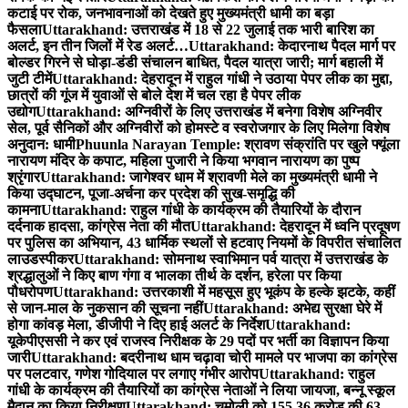
कटाई पर रोक, जनभावनाओं को देखते हुए मुख्यमंत्री धामी का बड़ा
फैसला
Uttarakhand: उत्तराखंड में 18 से 22 जुलाई तक भारी बारिश का
अलर्ट, इन तीन जिलों में रेड अलर्ट…
Uttarakhand: केदारनाथ पैदल मार्ग पर
बोल्डर गिरने से घोड़ा-डंडी संचालन बाधित, पैदल यात्रा जारी; मार्ग बहाली में
जुटी टीमें
Uttarakhand: देहरादून में राहुल गांधी ने उठाया पेपर लीक का मुद्दा,
छात्रों की गूंज में युवाओं से बोले देश में चल रहा है पेपर लीक
उद्योग
Uttarakhand: अग्निवीरों के लिए उत्तराखंड में बनेगा विशेष अग्निवीर
सेल, पूर्व सैनिकों और अग्निवीरों को होमस्टे व स्वरोजगार के लिए मिलेगा विशेष
अनुदान: धामी
Phuunla Narayan Temple: श्रावण संक्रांति पर खुले फ्यूंला
नारायण मंदिर के कपाट, महिला पुजारी ने किया भगवान नारायण का पुष्प
श्रृंगार
Uttarakhand: जागेश्वर धाम में श्रावणी मेले का मुख्यमंत्री धामी ने
किया उद्घाटन, पूजा-अर्चना कर प्रदेश की सुख-समृद्धि की
कामना
Uttarakhand: राहुल गांधी के कार्यक्रम की तैयारियों के दौरान
दर्दनाक हादसा, कांग्रेस नेता की मौत
Uttarakhand: देहरादून में ध्वनि प्रदूषण
पर पुलिस का अभियान, 43 धार्मिक स्थलों से हटवाए नियमों के विपरीत संचालित
लाउडस्पीकर
Uttarakhand: सोमनाथ स्वाभिमान पर्व यात्रा में उत्तराखंड के
श्रद्धालुओं ने किए बाण गंगा व भालका तीर्थ के दर्शन, हरेला पर किया
पौधरोपण
Uttarakhand: उत्तरकाशी में महसूस हुए भूकंप के हल्के झटके, कहीं
से जान-माल के नुकसान की सूचना नहीं
Uttarakhand: अभेद्य सुरक्षा घेरे में
होगा कांवड़ मेला, डीजीपी ने दिए हाई अलर्ट के निर्देश
Uttarakhand:
यूकेपीएससी ने कर एवं राजस्व निरीक्षक के 29 पदों पर भर्ती का विज्ञापन किया
जारी
Uttarakhand: बदरीनाथ धाम चढ़ावा चोरी मामले पर भाजपा का कांग्रेस
पर पलटवार, गणेश गोदियाल पर लगाए गंभीर आरोप
Uttarakhand: राहुल
गांधी के कार्यक्रम की तैयारियों का कांग्रेस नेताओं ने लिया जायजा, बन्नू स्कूल
मैदान का किया निरीक्षण
Uttarakhand: चमोली को 155.36 करोड़ की 63