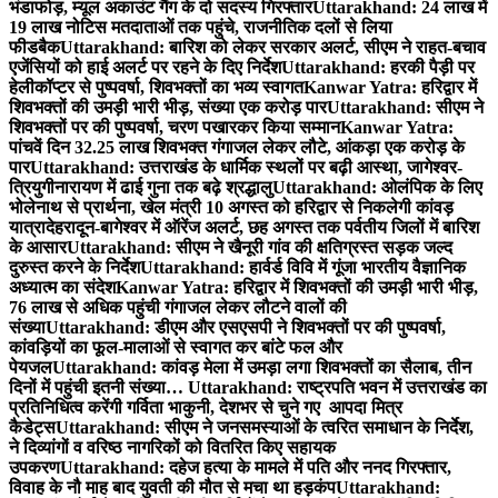
भंडाफोड़, म्यूल अकाउंट गैंग के दो सदस्य गिरफ्तार
Uttarakhand: 24 लाख में
19 लाख नोटिस मतदाताओं तक पहुंचे, राजनीतिक दलों से लिया
फीडबैक
Uttarakhand: बारिश को लेकर सरकार अलर्ट, सीएम ने राहत-बचाव
एजेंसियों को हाई अलर्ट पर रहने के दिए निर्देश
Uttarakhand: हरकी पैड़ी पर
हेलीकॉप्टर से पुष्पवर्षा, शिवभक्तों का भव्य स्वागत
Kanwar Yatra: हरिद्वार में
शिवभक्तों की उमड़ी भारी भीड़, संख्या एक करोड़ पार
Uttarakhand: सीएम ने
शिवभक्तों पर की पुष्पवर्षा, चरण पखारकर किया सम्मान
Kanwar Yatra:
पांचवें दिन 32.25 लाख शिवभक्त गंगाजल लेकर लौटे, आंकड़ा एक करोड़ के
पार
Uttarakhand: उत्तराखंड के धार्मिक स्थलों पर बढ़ी आस्था, जागेश्वर-
त्रियुगीनारायण में ढाई गुना तक बढ़े श्रद्धालु
Uttarakhand: ओलंपिक के लिए
भोलेनाथ से प्रार्थना, खेल मंत्री 10 अगस्त को हरिद्वार से निकलेगी कांवड़
यात्रा
देहरादून-बागेश्वर में ऑरेंज अलर्ट, छह अगस्त तक पर्वतीय जिलों में बारिश
के आसार
Uttarakhand: सीएम ने खैनूरी गांव की क्षतिग्रस्त सड़क जल्द
दुरुस्त करने के निर्देश
Uttarakhand: हार्वर्ड विवि में गूंजा भारतीय वैज्ञानिक
अध्यात्म का संदेश
Kanwar Yatra: हरिद्वार में शिवभक्तों की उमड़ी भारी भीड़,
76 लाख से अधिक पहुंची गंगाजल लेकर लौटने वालों की
संख्या
Uttarakhand: डीएम और एसएसपी ने शिवभक्तों पर की पुष्पवर्षा,
कांवड़ियों का फूल-मालाओं से स्वागत कर बांटे फल और
पेयजल
Uttarakhand: कांवड़ मेला में उमड़ा लगा शिवभक्तों का सैलाब, तीन
दिनों में पहुंची इतनी संख्या…
Uttarakhand: राष्ट्रपति भवन में उत्तराखंड का
प्रतिनिधित्व करेंगी गर्विता भाकुनी, देशभर से चुने गए आपदा मित्र
कैडेट्स
Uttarakhand: सीएम ने जनसमस्याओं के त्वरित समाधान के निर्देश,
ने दिव्यांगों व वरिष्ठ नागरिकों को वितरित किए सहायक
उपकरण
Uttarakhand: दहेज हत्या के मामले में पति और ननद गिरफ्तार,
विवाह के नौ माह बाद युवती की मौत से मचा था हड़कंप
Uttarakhand: