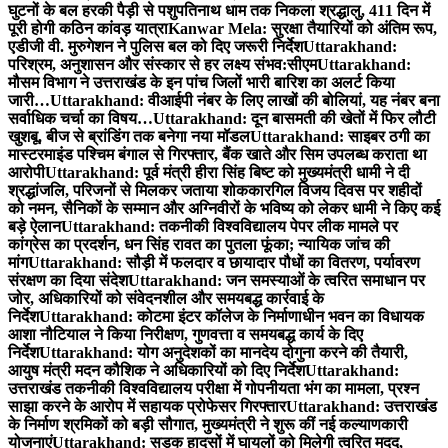
घुटनों के बल हरकी पैड़ी से पशुपतिनाथ धाम तक निकला श्रद्धालु, 411 दिन में
पूरी होगी कठिन कांवड़ यात्रा
Kanwar Mela: सुरक्षा तैयारियों को अंतिम रूप,
एडीजी वी. मुरुगेशन ने पुलिस बल को दिए जरूरी निर्देश
Uttarakhand:
परिश्रम, अनुशासन और संस्कार से हर लक्ष्य संभव:सीएम
Uttarakhand:
मौसम विभाग ने उत्तराखंड के इन पांच जिलों भारी बारिश का अलर्ट किया
जारी…
Uttarakhand: वीआईपी नंबर के लिए लाखों की बोलियां, यह नंबर बना
सर्वाधिक चर्चा का विषय…
Uttarakhand: दून बासमती की खेतों में फिर लौटी
खुशबू, बीज से ब्रांडिंग तक बनेगा नया मॉडल
Uttarakhand: साइबर ठगी का
मास्टरमाइंड पश्चिम बंगाल से गिरफ्तार, बैंक खाते और सिम उपलब्ध कराता था
आरोपी
Uttarakhand: पूर्व मंत्री हीरा सिंह बिष्ट को मुख्यमंत्री धामी ने दी
श्रद्धांजलि, परिजनों से मिलकर जताया शोक
कारगिल विजय दिवस पर शहीदों
को नमन, सैनिकों के सम्मान और अग्निवीरों के भविष्य को लेकर धामी ने किए कई
बड़े ऐलान
Uttarakhand: तकनीकी विश्वविद्यालय पेपर लीक मामले पर
कांग्रेस का प्रदर्शन, धन सिंह रावत का पुतला फूंका; न्यायिक जांच की
मांग
Uttarakhand: सौड़ी में फलदार व छायादार पौधों का वितरण, पर्यावरण
संरक्षण का दिया संदेश
Uttarakhand: जन समस्याओं के त्वरित समाधान पर
जोर, अधिकारियों को संवेदनशील और समयबद्ध कार्रवाई के
निर्देश
Uttarakhand: कोटमा इंटर कॉलेज के निर्माणाधीन भवन का विधायक
आशा नौटियाल ने किया निरीक्षण, गुणवत्ता व समयबद्ध कार्य के दिए
निर्देश
Uttarakhand: योग अनुदेशकों का मानदेय दोगुना करने की तैयारी,
आयुष मंत्री मदन कौशिक ने अधिकारियों को दिए निर्देश
Uttarakhand:
उत्तराखंड तकनीकी विश्वविद्यालय परीक्षा में गोपनीयता भंग का मामला, प्रश्न
साझा करने के आरोप में सहायक प्रोफेसर गिरफ्तार
Uttarakhand: उत्तराखंड
के निर्माण श्रमिकों को बड़ी सौगात, मुख्यमंत्री ने शुरू कीं नई कल्याणकारी
योजनाएं
Uttarakhand: सड़क हादसों में घायलों को मिलेगी त्वरित मदद,