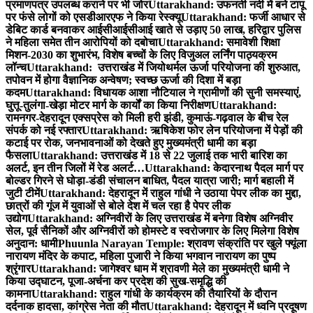
प्रमाणपत्र उपलब्ध कराने पर भी जोर
Uttarakhand: उफनती नदी में बने टापू
पर फंसे लोगों को एसडीआरएफ ने किया रेस्क्यू
Uttarakhand: फर्जी आधार से
डेबिट कार्ड बनवाकर आईसीआईसीआई खाते से उड़ाए 50 लाख, हरिद्वार पुलिस
ने महिला समेत तीन आरोपियों को दबोचा
Uttarakhand: समावेशी शिक्षा
मिशन-2030 का शुभारंभ, विशेष बच्चों के लिए विजुअल लर्निंग पाठ्यक्रम
लॉन्च
Uttarakhand: उत्तराखंड में जियोथर्मल ऊर्जा परियोजना की शुरुआत,
तपोवन में होगा वैज्ञानिक अन्वेषण; स्वच्छ ऊर्जा की दिशा में बड़ा
कदम
Uttarakhand: विधायक आशा नौटियाल ने ग्रामीणों की सुनी समस्याएं,
घुत्तू-तुलंगा-खेड़ा मोटर मार्ग के कार्यों का किया निरीक्षण
Uttarakhand:
रामनगर-देहरादून एक्सप्रेस को मिली हरी झंडी, कुमाऊं-गढ़वाल के बीच रेल
संपर्क को नई रफ्तार
Uttarakhand: ऋषिकेश फोर लेन परियोजना में पेड़ों की
कटाई पर रोक, जनभावनाओं को देखते हुए मुख्यमंत्री धामी का बड़ा
फैसला
Uttarakhand: उत्तराखंड में 18 से 22 जुलाई तक भारी बारिश का
अलर्ट, इन तीन जिलों में रेड अलर्ट…
Uttarakhand: केदारनाथ पैदल मार्ग पर
बोल्डर गिरने से घोड़ा-डंडी संचालन बाधित, पैदल यात्रा जारी; मार्ग बहाली में
जुटी टीमें
Uttarakhand: देहरादून में राहुल गांधी ने उठाया पेपर लीक का मुद्दा,
छात्रों की गूंज में युवाओं से बोले देश में चल रहा है पेपर लीक
उद्योग
Uttarakhand: अग्निवीरों के लिए उत्तराखंड में बनेगा विशेष अग्निवीर
सेल, पूर्व सैनिकों और अग्निवीरों को होमस्टे व स्वरोजगार के लिए मिलेगा विशेष
अनुदान: धामी
Phuunla Narayan Temple: श्रावण संक्रांति पर खुले फ्यूंला
नारायण मंदिर के कपाट, महिला पुजारी ने किया भगवान नारायण का पुष्प
श्रृंगार
Uttarakhand: जागेश्वर धाम में श्रावणी मेले का मुख्यमंत्री धामी ने
किया उद्घाटन, पूजा-अर्चना कर प्रदेश की सुख-समृद्धि की
कामना
Uttarakhand: राहुल गांधी के कार्यक्रम की तैयारियों के दौरान
दर्दनाक हादसा, कांग्रेस नेता की मौत
Uttarakhand: देहरादून में ध्वनि प्रदूषण