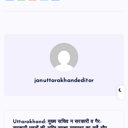
a
h
m
el
h
c
at
ai
e
ar
e
s
l
gr
e
b
A
a
o
p
m
o
p
k
januttarakhandeditor
P
Uttarakhand: मुख्य सचिव न सरकारी व गैर-