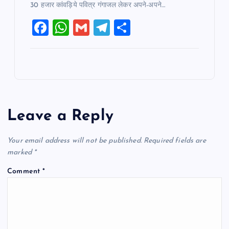
30 हजार कांवड़िये पवित्र गंगाजल लेकर अपने-अपने…
F
W
G
T
S
a
h
m
el
h
c
at
ai
e
ar
e
s
l
gr
e
b
A
a
o
p
m
Leave a Reply
o
p
k
Your email address will not be published.
Required fields are
marked
*
Comment
*