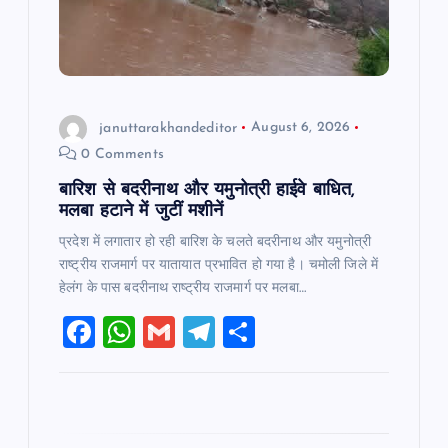
t
i
o
januttarakhandeditor
August 6, 2026
n
0 Comments
बारिश से बदरीनाथ और यमुनोत्री हाईवे बाधित,
मलबा हटाने में जुटीं मशीनें
प्रदेश में लगातार हो रही बारिश के चलते बदरीनाथ और यमुनोत्री
राष्ट्रीय राजमार्ग पर यातायात प्रभावित हो गया है। चमोली जिले में
हेलंग के पास बदरीनाथ राष्ट्रीय राजमार्ग पर मलबा…
F
W
G
T
S
a
h
m
el
h
c
at
ai
e
ar
e
s
l
gr
e