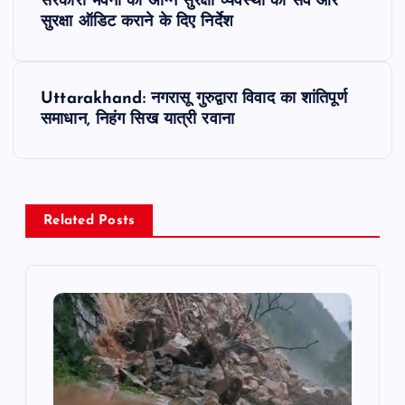
o
सरकारी भवनों की अग्नि सुरक्षा व्यवस्था का सर्वे और
सुरक्षा ऑडिट कराने के दिए निर्देश
s
t
Uttarakhand: नगरासू गुरुद्वारा विवाद का शांतिपूर्ण
समाधान, निहंग सिख यात्री रवाना
n
a
v
Related Posts
i
g
a