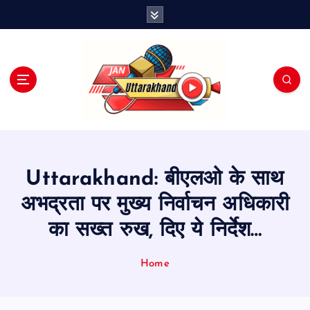
S
k
i
p
t
o
c
o
n
t
e
Uttarakhand: बीएलओ के साथ
n
t
अभद्रता पर मुख्य निर्वाचन अधिकारी
का सख्त रुख, दिए ये निर्देश…
Home