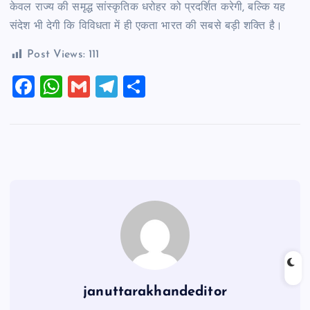
केवल राज्य की समृद्ध सांस्कृतिक धरोहर को प्रदर्शित करेगी, बल्कि यह
संदेश भी देगी कि विविधता में ही एकता भारत की सबसे बड़ी शक्ति है।
Post Views:
111
F
W
G
T
S
a
h
m
el
h
c
at
ai
e
ar
e
s
l
gr
e
b
A
a
o
p
m
o
p
k
januttarakhandeditor