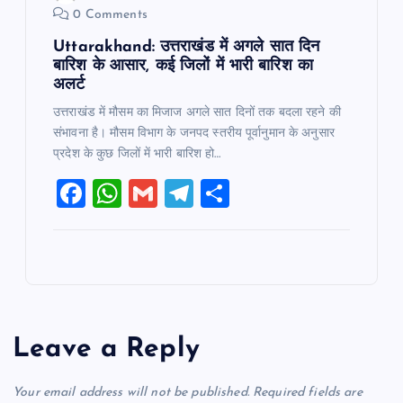
0 Comments
Uttarakhand: उत्तराखंड में अगले सात दिन
बारिश के आसार, कई जिलों में भारी बारिश का
अलर्ट
उत्तराखंड में मौसम का मिजाज अगले सात दिनों तक बदला रहने की
संभावना है। मौसम विभाग के जनपद स्तरीय पूर्वानुमान के अनुसार
प्रदेश के कुछ जिलों में भारी बारिश हो…
F
W
G
T
S
a
h
m
el
h
c
at
ai
e
ar
e
s
l
gr
e
b
A
a
o
p
m
Leave a Reply
o
p
k
Your email address will not be published.
Required fields are