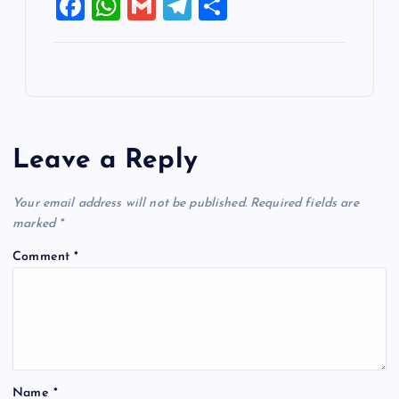
F
W
G
T
S
a
h
m
el
h
c
at
ai
e
ar
e
s
l
gr
e
b
A
a
o
p
m
Leave a Reply
o
p
k
Your email address will not be published.
Required fields are
marked
*
Comment
*
Name
*