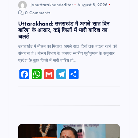
n
januttarakhandeditor
August 8, 2026
0 Comments
Uttarakhand: उत्तराखंड में अगले सात दिन
बारिश के आसार, कई जिलों में भारी बारिश का
अलर्ट
उत्तराखंड में मौसम का मिजाज अगले सात दिनों तक बदला रहने की
संभावना है। मौसम विभाग के जनपद स्तरीय पूर्वानुमान के अनुसार
प्रदेश के कुछ जिलों में भारी बारिश हो…
F
W
G
T
S
a
h
m
el
h
c
at
ai
e
ar
e
s
l
gr
e
b
A
a
o
p
m
o
p