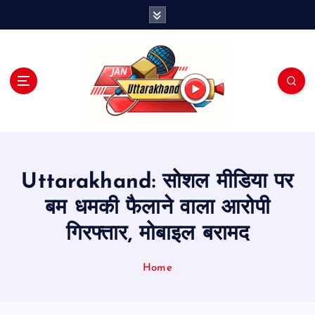
S
k
i
p
t
o
c
o
n
t
e
Uttarakhand: सोशल मीडिया पर
n
t
बम धमकी फैलाने वाला आरोपी
गिरफ्तार, मोबाइल बरामद
Home