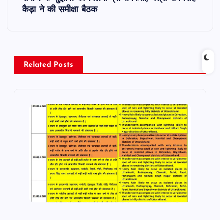
n
कैड़ा ने की समीक्षा बैठक
a
v
Related Posts
i
g
a
t
i
o