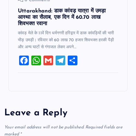
0 Comments
Uttarakhand: डाक कांवड़ यात्रा में उमड़ा
आस्था का सैलाब, एक दिन में 60.70 लाख
शिवभक्त रवाना
कांवड़ मेले के 11वें दिन धर्मनगरी हरिद्वार में डाक कांवड़ियों की भारी
भीड़ उमड़ी। रविवार को 60 लाख 70 हजार शिवभक्त हरकी पैड़ी
और अन्य घाटों से गंगाजल लेकर अपने…
F
W
G
T
S
a
h
m
el
h
c
at
ai
e
ar
e
s
l
gr
e
b
A
a
o
p
m
Leave a Reply
o
p
k
Your email address will not be published.
Required fields are
marked
*