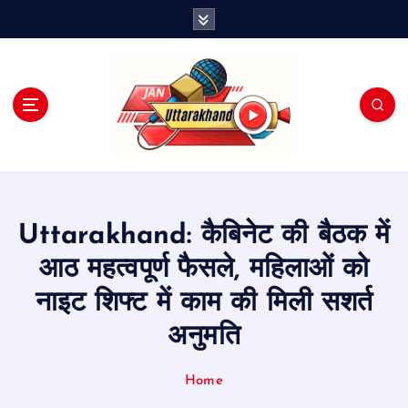
S
k
i
p
t
o
c
o
n
t
e
Uttarakhand: कैबिनेट की बैठक में
n
t
आठ महत्वपूर्ण फैसले, महिलाओं को
नाइट शिफ्ट में काम की मिली सशर्त
अनुमति
Home