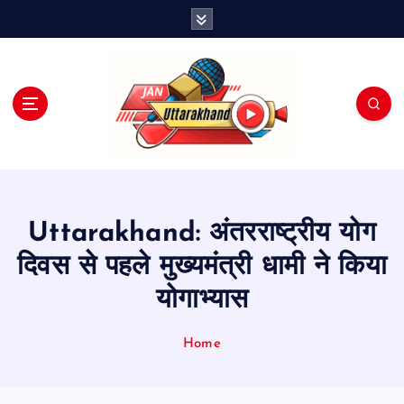
S
k
i
p
t
o
c
o
n
t
e
Uttarakhand: अंतरराष्ट्रीय योग
n
t
दिवस से पहले मुख्यमंत्री धामी ने किया
योगाभ्यास
Home