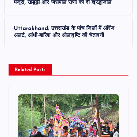
o
मंजूरी, खंडूड़ी और जसपाल राणा को दी श्रद्धांजलि
s
Uttarakhand: उत्तराखंड के पांच जिलों में ऑरेंज
t
अलर्ट, आंधी-बारिश और ओलावृष्टि की चेतावनी
n
a
Related Posts
v
i
g
a