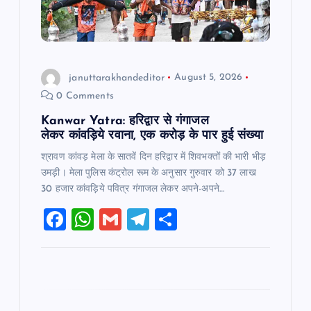
t
i
o
januttarakhandeditor
August 5, 2026
0 Comments
n
Kanwar Yatra: हरिद्वार से गंगाजल
लेकर कांवड़िये रवाना, एक करोड़ के पार हुई संख्या
श्रावण कांवड़ मेला के सातवें दिन हरिद्वार में शिवभक्तों की भारी भीड़
उमड़ी। मेला पुलिस कंट्रोल रूम के अनुसार गुरुवार को 37 लाख
30 हजार कांवड़िये पवित्र गंगाजल लेकर अपने-अपने…
F
W
G
T
S
a
h
m
el
h
c
at
ai
e
ar
e
s
l
gr
e
b
A
a