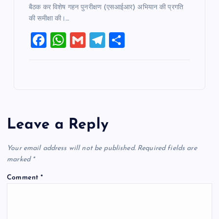
बैठक कर विशेष गहन पुनरीक्षण (एसआईआर) अभियान की प्रगति
की समीक्षा की।…
F
W
G
T
S
a
h
m
el
h
c
at
ai
e
ar
e
s
l
gr
e
b
A
a
o
p
m
Leave a Reply
o
p
k
Your email address will not be published.
Required fields are
marked
*
Comment
*