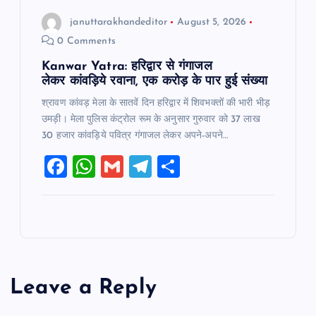
januttarakhandeditor
August 5, 2026
0 Comments
Kanwar Yatra: हरिद्वार से गंगाजल
लेकर कांवड़िये रवाना, एक करोड़ के पार हुई संख्या
श्रावण कांवड़ मेला के सातवें दिन हरिद्वार में शिवभक्तों की भारी भीड़
उमड़ी। मेला पुलिस कंट्रोल रूम के अनुसार गुरुवार को 37 लाख
30 हजार कांवड़िये पवित्र गंगाजल लेकर अपने-अपने…
F
W
G
T
S
a
h
m
el
h
c
at
ai
e
ar
e
s
l
gr
e
b
A
a
o
p
m
Leave a Reply
o
p