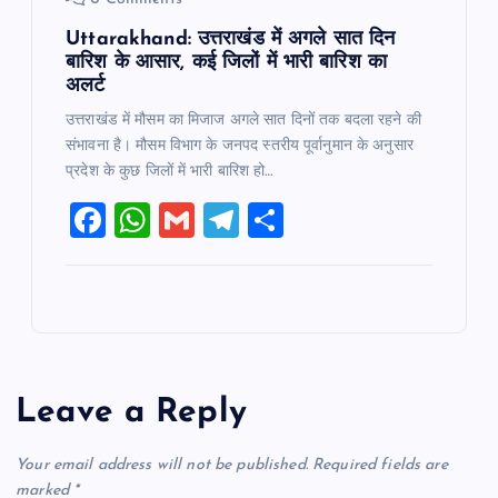
Uttarakhand: उत्तराखंड में अगले सात दिन
बारिश के आसार, कई जिलों में भारी बारिश का
अलर्ट
उत्तराखंड में मौसम का मिजाज अगले सात दिनों तक बदला रहने की
संभावना है। मौसम विभाग के जनपद स्तरीय पूर्वानुमान के अनुसार
प्रदेश के कुछ जिलों में भारी बारिश हो…
F
W
G
T
S
a
h
m
el
h
c
at
ai
e
ar
e
s
l
gr
e
b
A
a
o
p
m
Leave a Reply
o
p
k
Your email address will not be published.
Required fields are
marked
*