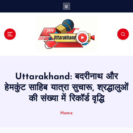
S
k
i
p
t
o
c
o
n
t
e
Uttarakhand: बदरीनाथ और
n
t
हेमकुंट साहिब यात्रा सुचारू, श्रद्धालुओं
की संख्या में रिकॉर्ड वृद्धि
Home