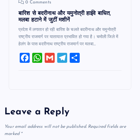
0 Comments
बारिश से बदरीनाथ और यमुनोत्री हाईवे बाधित,
मलबा हटाने में जुटीं मशीनें
प्रदेश में लगातार हो रही बारिश के चलते बदरीनाथ और यमुनोत्री
राष्ट्रीय राजमार्ग पर यातायात प्रभावित हो गया है। चमोली जिले में
हेलंग के पास बदरीनाथ राष्ट्रीय राजमार्ग पर मलबा…
F
W
G
T
S
a
h
m
el
h
c
at
ai
e
ar
e
s
l
gr
e
b
A
a
o
p
m
Leave a Reply
o
p
k
Your email address will not be published.
Required fields are
marked
*