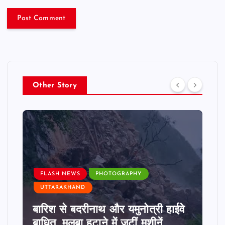
Other Story
FLASH NEWS
PHOTOGRAPHY
UTTARAKHAND
बारिश से बदरीनाथ और यमुनोत्री हाईवे
बाधित, मलबा हटाने में जुटीं मशीनें