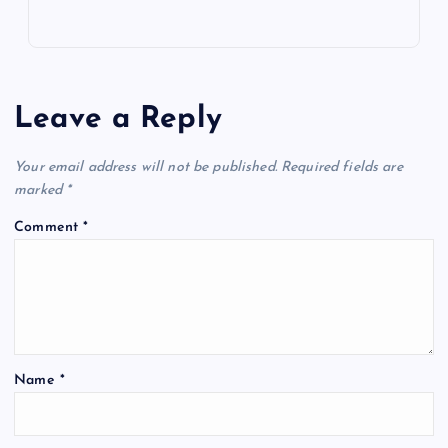
c
at
ai
e
ar
e
s
l
gr
e
b
A
a
o
p
m
Leave a Reply
o
p
k
Your email address will not be published.
Required fields are
marked
*
Comment
*
Name
*