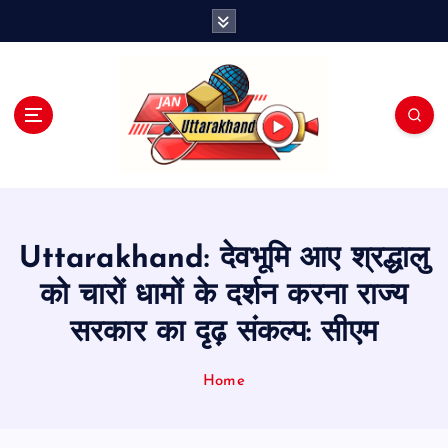
S
k
i
p
t
o
c
o
n
t
e
Uttarakhand: देवभूमि आए श्रद्धालु
n
t
को चारों धामों के दर्शन करना राज्य
सरकार का दृढ़ संकल्प: सीएम
Home