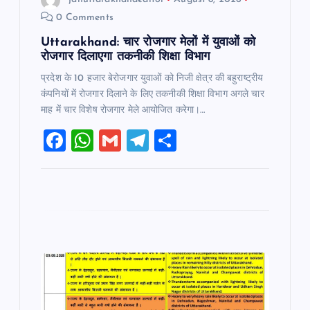
n
0 Comments
Uttarakhand: चार रोजगार मेलों में युवाओं को
रोजगार दिलाएगा तकनीकी शिक्षा विभाग
प्रदेश के 10 हजार बेरोजगार युवाओं को निजी क्षेत्र की बहुराष्ट्रीय
कंपनियों में रोजगार दिलाने के लिए तकनीकी शिक्षा विभाग अगले चार
माह में चार विशेष रोजगार मेले आयोजित करेगा।…
F
W
G
T
S
a
h
m
el
h
c
at
ai
e
ar
e
s
l
gr
e
b
A
a
o
p
m
o
p
k