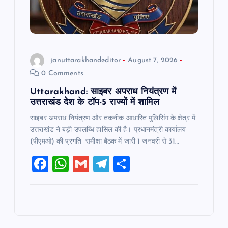
januttarakhandeditor
August 7, 2026
0 Comments
Uttarakhand: साइबर अपराध नियंत्रण में
उत्तराखंड देश के टॉप-5 राज्यों में शामिल
साइबर अपराध नियंत्रण और तकनीक आधारित पुलिसिंग के क्षेत्र में
उत्तराखंड ने बड़ी उपलब्धि हासिल की है। प्रधानमंत्री कार्यालय
(पीएमओ) की प्रगति समीक्षा बैठक में जारी 1 जनवरी से 31…
F
W
G
T
S
a
h
m
el
h
c
at
ai
e
ar
e
s
l
gr
e