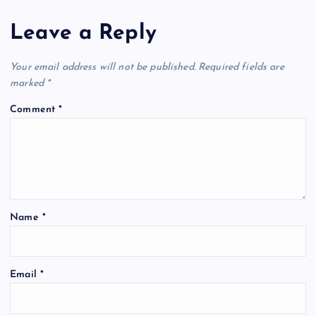
b
A
a
o
p
m
Leave a Reply
o
p
k
Your email address will not be published.
Required fields are
marked
*
Comment
*
Name
*
Email
*