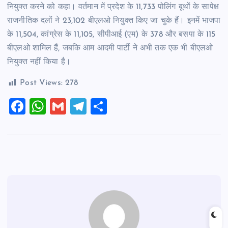
नियुक्त करने को कहा। वर्तमान में प्रदेश के 11,733 पोलिंग बूथों के सापेक्ष
राजनीतिक दलों ने 23,102 बीएलओ नियुक्त किए जा चुके हैं। इनमें भाजपा
के 11,504, कांग्रेस के 11,105, सीपीआई (एम) के 378 और बसपा के 115
बीएलओ शामिल हैं, जबकि आम आदमी पार्टी ने अभी तक एक भी बीएलओ
नियुक्त नहीं किया है।
Post Views:
278
F
W
G
T
S
a
h
m
el
h
c
at
ai
e
ar
e
s
l
gr
e
b
A
a
o
p
m
o
p
k