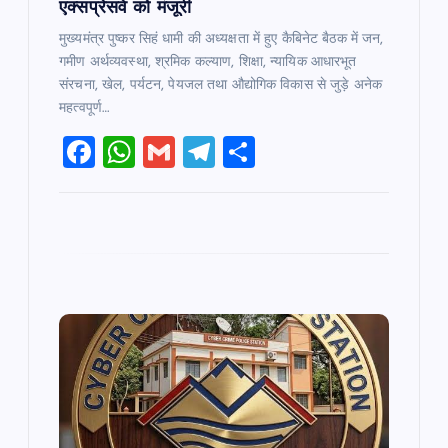
एक्सप्रेसवे को मंजूरी
मुख्यमंत्र पुष्कर सिहं धामी की अध्यक्षता में हुए कैबिनेट बैठक में जन,
गमीण अर्थव्यवस्था, श्रमिक कल्याण, शिक्षा, न्यायिक आधारभूत
संरचना, खेल, पर्यटन, पेयजल तथा औद्योगिक विकास से जुड़े अनेक
महत्वपूर्ण…
F
W
G
T
S
a
h
m
el
h
c
at
ai
e
ar
e
s
l
gr
e
b
A
a
o
p
m
o
p
k