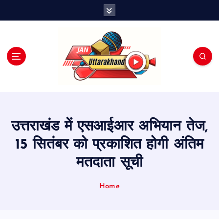
S
k
i
p
t
o
c
o
n
t
e
उत्तराखंड में एसआईआर अभियान तेज,
n
t
15 सितंबर को प्रकाशित होगी अंतिम
मतदाता सूची
Home