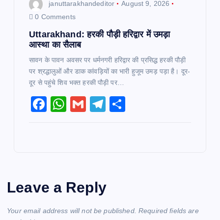
januttarakhandeditor
August 9, 2026
0 Comments
Uttarakhand: हरकी पौड़ी हरिद्वार में उमड़ा
आस्था का सैलाब
सावन के पावन अवसर पर धर्मनगरी हरिद्वार की प्रसिद्ध हरकी पौड़ी
पर श्रद्धालुओं और डाक कांवड़ियों का भारी हुजूम उमड़ पड़ा है। दूर-
दूर से पहुंचे शिव भक्त हरकी पौड़ी पर…
F
W
G
T
S
a
h
m
el
h
c
at
ai
e
ar
e
s
l
gr
e
b
A
a
o
p
m
Leave a Reply
o
p
k
Your email address will not be published.
Required fields are