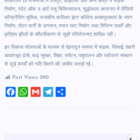
लोकार्पित 13 योजनाओं में रायपुर, डोईवाला और अन्य क्षेत्रों में सड़क
निर्माण, स्टेट ऑफ द आर्ट पशु चिकित्सालय, सुद्धोवाला कारागार में वीडियो
कॉन्फ्रेंसिंग सुविधा, राजकीय बालिका इंटर कॉलेज अजबपुरकलां के भवन
निर्माण, मोटर मार्गों के उन्नयन, स्नान घाट निर्माण तथा विभिन्न पार्कों और
कृत्रिम झीलों के सौंदर्यीकरण से जुड़ी परियोजनाएं शामिल रहीं।
इन विकास योजनाओं के माध्यम से देहरादून जनपद में सड़क, सिंचाई, शहरी
आधारभूत ढांचे, बाढ़ सुरक्षा, शिक्षा, पर्यटन, पशुपालन और पर्यावरण संरक्षण
से जुड़े कार्यों को गति मिलने की उम्मीद जताई गई।
Post Views:
290
F
W
G
T
S
a
h
m
el
h
c
at
ai
e
ar
e
s
l
gr
e
b
A
a