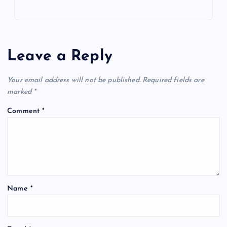
c
at
ai
e
ar
e
s
l
gr
e
b
A
a
o
p
m
Leave a Reply
o
p
k
Your email address will not be published.
Required fields are
marked
*
Comment
*
Name
*