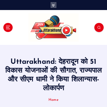
S
k
i
p
t
o
c
o
n
t
e
Uttarakhand: देहरादून को 51
n
t
विकास योजनाओं की सौगात, राज्यपाल
और सीएम धामी ने किया शिलान्यास-
लोकार्पण
Home