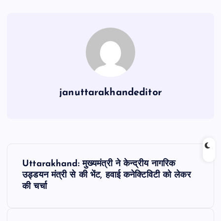
b
A
a
o
p
m
o
p
k
januttarakhandeditor
P
Uttarakhand: मुख्यमंत्री ने केन्द्रीय नागरिक
o
उड्डयन मंत्री से की भेंट, हवाई कनेक्टिविटी को लेकर
की चर्चा
s