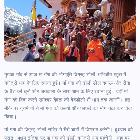
मुखबा गांव से आज मां गंगा की भोगमूर्ति विग्रह डोली अभिजीत मूहूर्त में
गंगोत्री धाम के लिए रवाना हुई। माँ गंगा की डोली ढोल दमाऊ और सेना
के बैंड की धुनों और जयकारो के साथ धाम के लिए रवाना हुई। वहीं मां
गंगा को विदा करने समेश्वर देवता की देवडोली भी धाम तक जाएगी। इस
मौके पर ग्रामीणों ने मां गंगा को कल्यो और फाफ़रे का भोग चढा कर विदा
किया।
मां गंगा की विग्रह डोली रात्रि मे भैरो घाटी में विश्राम करेगी। बुधवार को
प्रातः अक्षय तृतिया पर मां गंगा की डोली गंगोत्री धाम पहुंचेगी। वहां पर