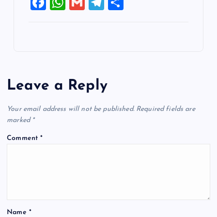
F
W
G
T
S
a
h
m
el
h
c
at
ai
e
ar
e
s
l
gr
e
b
A
a
o
p
m
Leave a Reply
o
p
k
Your email address will not be published.
Required fields are
marked
*
Comment
*
Name
*