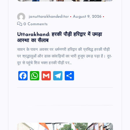
o
n
januttarakhandeditor
August 9, 2026
0 Comments
Uttarakhand: हरकी पौड़ी हरिद्वार में उमड़ा
आस्था का सैलाब
सावन के पावन अवसर पर धर्मनगरी हरिद्वार की प्रसिद्ध हरकी पौड़ी
पर श्रद्धालुओं और डाक कांवड़ियों का भारी हुजूम उमड़ पड़ा है। दूर-
दूर से पहुंचे शिव भक्त हरकी पौड़ी पर…
F
W
G
T
S
a
h
m
el
h
c
at
ai
e
ar
e
s
l
gr
e
b
A
a
o
p
m