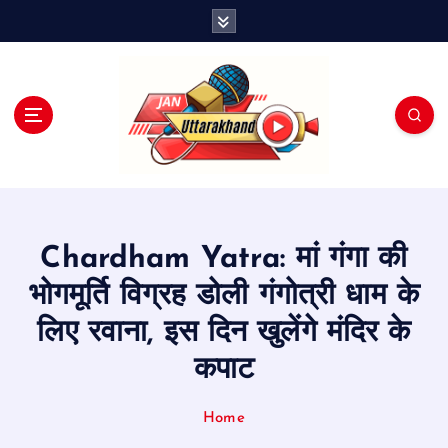
S
k
i
p
t
o
c
o
n
t
e
Chardham Yatra: मां गंगा की
n
t
भोगमूर्ति विग्रह डोली गंगोत्री धाम के
लिए रवाना, इस दिन खुलेंगे मंदिर के
कपाट
Home