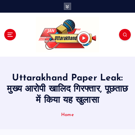
S
k
i
p
t
o
c
o
n
t
e
Uttarakhand Paper Leak:
n
t
मुख्य आरोपी खालिद गिरफ्तार, पूछताछ
में किया यह खुलासा
Home