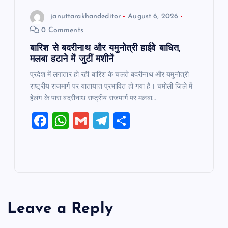
januttarakhandeditor
August 6, 2026
0 Comments
बारिश से बदरीनाथ और यमुनोत्री हाईवे बाधित,
मलबा हटाने में जुटीं मशीनें
प्रदेश में लगातार हो रही बारिश के चलते बदरीनाथ और यमुनोत्री
राष्ट्रीय राजमार्ग पर यातायात प्रभावित हो गया है। चमोली जिले में
हेलंग के पास बदरीनाथ राष्ट्रीय राजमार्ग पर मलबा…
F
W
G
T
S
a
h
m
el
h
c
at
ai
e
ar
e
s
l
gr
e
b
A
a
o
p
m
Leave a Reply
o
p