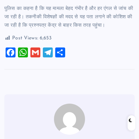
पुलिस का कहना है कि यह मामला बेहद गंभीर है और हर एंगल से जांच की
जा रही है। तकनीकी विशेषज्ञों की मदद से यह पता लगाने की कोशिश की
जा रही है कि प्रश्नपत्र केंद्र से बाहर किस तरह पहुंचा।
Post Views:
6,653
F
W
G
T
S
a
h
m
el
h
c
at
ai
e
ar
e
s
l
gr
e
b
A
a
o
p
m
o
p
k