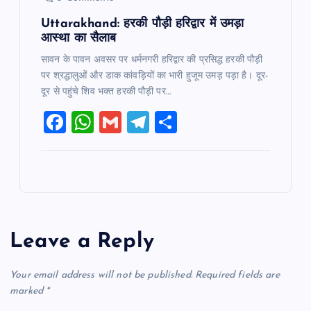
Uttarakhand: हरकी पौड़ी हरिद्वार में उमड़ा
आस्था का सैलाब
सावन के पावन अवसर पर धर्मनगरी हरिद्वार की प्रसिद्ध हरकी पौड़ी
पर श्रद्धालुओं और डाक कांवड़ियों का भारी हुजूम उमड़ पड़ा है। दूर-
दूर से पहुंचे शिव भक्त हरकी पौड़ी पर…
F
W
G
T
S
a
h
m
el
h
c
at
ai
e
ar
e
s
l
gr
e
b
A
a
o
p
m
Leave a Reply
o
p
k
Your email address will not be published.
Required fields are
marked
*