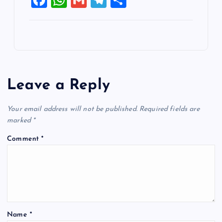
a
h
m
el
h
c
at
ai
e
ar
e
s
l
gr
e
b
A
a
o
p
m
Leave a Reply
o
p
k
Your email address will not be published.
Required fields are
marked
*
Comment
*
Name
*