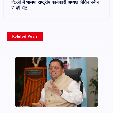
t
दिल्ली में भाजपा राष्ट्रीय कार्यकारी अध्यक्ष नितिन नबीन
से की भेंट
n
a
v
Related Posts
i
g
a
t
i