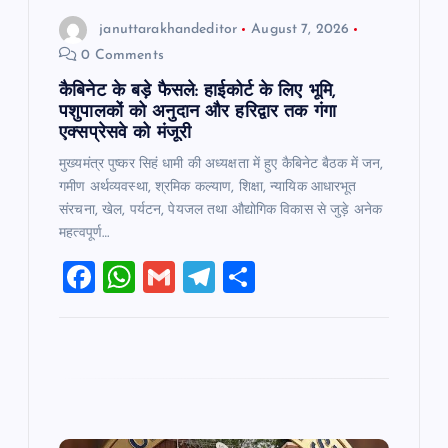
o
januttarakhandeditor
August 7, 2026
n
0 Comments
कैबिनेट के बड़े फैसले: हाईकोर्ट के लिए भूमि,
पशुपालकों को अनुदान और हरिद्वार तक गंगा
एक्सप्रेसवे को मंजूरी
मुख्यमंत्र पुष्कर सिहं धामी की अध्यक्षता में हुए कैबिनेट बैठक में जन,
गमीण अर्थव्यवस्था, श्रमिक कल्याण, शिक्षा, न्यायिक आधारभूत
संरचना, खेल, पर्यटन, पेयजल तथा औद्योगिक विकास से जुड़े अनेक
महत्वपूर्ण…
F
W
G
T
S
a
h
m
el
h
c
at
ai
e
ar
e
s
l
gr
e
b
A
a
o
p
m