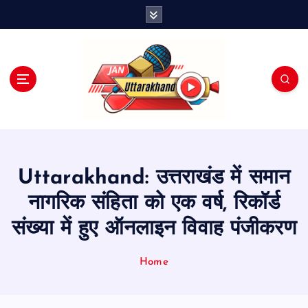
S
k
i
p
t
o
c
o
n
t
e
Uttarakhand: उत्तराखंड में समान
n
t
नागरिक संहिता को एक वर्ष, रिकॉर्ड
संख्या में हुए ऑनलाइन विवाह पंजीकरण
Home