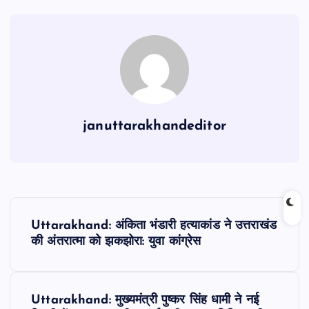
b
A
a
o
p
m
o
p
k
januttarakhandeditor
P
Uttarakhand: अंकिता भंडारी हत्याकांड ने उत्तराखंड
o
की अंतरात्मा को झकझोरा: युवा कांग्रेस
s
Uttarakhand: मुख्यमंत्री पुष्कर सिंह धामी ने नई