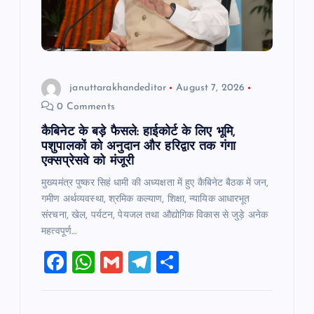
t
i
o
januttarakhandeditor
August 7, 2026
0 Comments
n
कैबिनेट के बड़े फैसले: हाईकोर्ट के लिए भूमि,
पशुपालकों को अनुदान और हरिद्वार तक गंगा
एक्सप्रेसवे को मंजूरी
मुख्यमंत्र पुष्कर सिहं धामी की अध्यक्षता में हुए कैबिनेट बैठक में जन,
गमीण अर्थव्यवस्था, श्रमिक कल्याण, शिक्षा, न्यायिक आधारभूत
संरचना, खेल, पर्यटन, पेयजल तथा औद्योगिक विकास से जुड़े अनेक
महत्वपूर्ण…
F
W
G
T
S
a
h
m
el
h
c
at
ai
e
ar