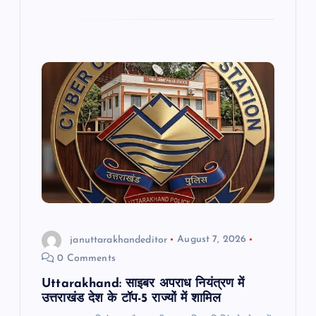
e
s
l
gr
e
b
A
a
o
p
m
o
p
k
januttarakhandeditor
August 7, 2026
0 Comments
Uttarakhand: साइबर अपराध नियंत्रण में
उत्तराखंड देश के टॉप-5 राज्यों में शामिल