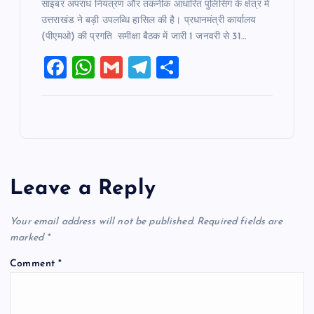
साइबर अपराध नियंत्रण और तकनीक आधारित पुलिसिंग के क्षेत्र में
उत्तराखंड ने बड़ी उपलब्धि हासिल की है। प्रधानमंत्री कार्यालय
(पीएमओ) की प्रगति समीक्षा बैठक में जारी 1 जनवरी से 31…
F
W
G
T
S
a
h
m
el
h
c
at
ai
e
ar
e
s
l
gr
e
b
A
a
o
p
m
Leave a Reply
o
p
k
Your email address will not be published.
Required fields are
marked
*
Comment
*