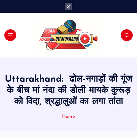
S
k
i
p
t
o
c
o
n
t
e
Uttarakhand: ढोल-नगाड़ों की गूंज
n
t
के बीच मां नंदा की डोली मायके कुरूड़
को विदा, श्रद्धालुओं का लगा तांता
Home