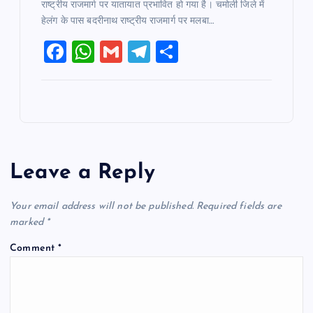
राष्ट्रीय राजमार्ग पर यातायात प्रभावित हो गया है। चमोली जिले में
हेलंग के पास बदरीनाथ राष्ट्रीय राजमार्ग पर मलबा…
F
W
G
T
S
a
h
m
el
h
c
at
ai
e
ar
e
s
l
gr
e
b
A
a
o
p
m
Leave a Reply
o
p
k
Your email address will not be published.
Required fields are
marked
*
Comment
*