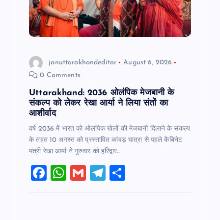
t
i
o
januttarakhandeditor
August 6, 2026
0 Comments
n
Uttarakhand: 2036 ओलंपिक मेजबानी के
संकल्प को लेकर रेखा आर्या ने लिया संतों का
आशीर्वाद
वर्ष 2036 में भारत को ओलंपिक खेलों की मेजबानी दिलाने के संकल्प
के तहत 10 अगस्त को प्रस्तावित कांवड़ यात्रा से पहले कैबिनेट
मंत्री रेखा आर्या ने गुरुवार को हरिद्वार…
F
W
G
T
S
a
h
m
el
h
c
at
ai
e
ar