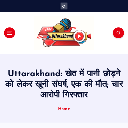
S
k
i
p
t
o
c
o
n
t
e
Uttarakhand: खेत में पानी छोड़ने
n
t
को लेकर खूनी संघर्ष, एक की मौत; चार
आरोपी गिरफ्तार
Home