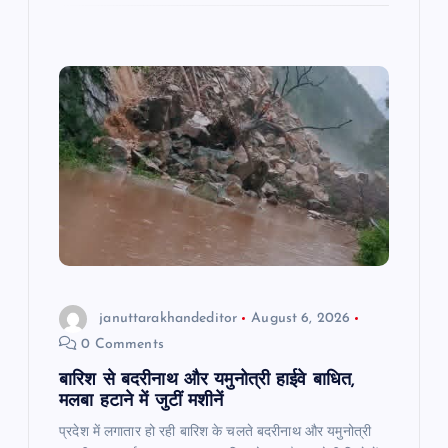
e
s
l
gr
e
b
A
a
o
p
m
o
p
k
januttarakhandeditor
August 6, 2026
0 Comments
बारिश से बदरीनाथ और यमुनोत्री हाईवे बाधित,
मलबा हटाने में जुटीं मशीनें
प्रदेश में लगातार हो रही बारिश के चलते बदरीनाथ और यमुनोत्री