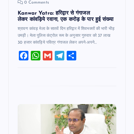
0 Comments
Kanwar Yatra: हरिद्वार से गंगाजल
लेकर कांवड़िये रवाना, एक करोड़ के पार हुई संख्या
श्रावण कांवड़ मेला के सातवें दिन हरिद्वार में शिवभक्तों की भारी भीड़
उमड़ी। मेला पुलिस कंट्रोल रूम के अनुसार गुरुवार को 37 लाख
30 हजार कांवड़िये पवित्र गंगाजल लेकर अपने-अपने…
F
W
G
T
S
a
h
m
el
h
c
at
ai
e
ar
e
s
l
gr
e
b
A
a
o
p
m
o
p
k