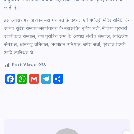
पांडुकेश्वर तथा शंकराचार्य के गद्दी स्थल ज्योतिर्मठ के नृसिंह मंदिर में की
जाती है।
इस अवसर पर चारधाम महा पंचायत के अध्यक्ष एवं गंगोत्री मंदिर समिति के
सचिव सुरेश सेमवाल,महापंचायत के महासचिव बृजेश सती, मीडिया प्रभारी
रजनीकांत सेमवाल, गंगा पुरोहित सभा के अध्यक्ष संजीव सेमवाल, निखिलेश
सेमवाल, अनिरुद्ध उनियाल, जगमोहन उनियाल, उमेश सती, प्रशांत डिमरी
आदि उपस्थित थे।
Post Views:
958
F
W
G
T
S
a
h
m
el
h
c
at
ai
e
ar
e
s
l
gr
e
b
A
a
o
p
m