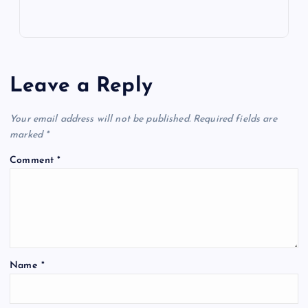
c
at
ai
e
ar
e
s
l
gr
e
b
A
a
o
p
m
Leave a Reply
o
p
k
Your email address will not be published.
Required fields are
marked
*
Comment
*
Name
*