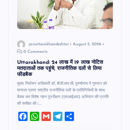
januttarakhandeditor
August 5, 2026
0 Comments
Uttarakhand: 24 लाख में 19 लाख नोटिस
मतदाताओं तक पहुंचे, राजनीतिक दलों से लिया
फीडबैक
मुख्य निर्वाचन अधिकारी डॉ. बी.वी.आर.सी. पुरुषोत्तम ने गुरुवार को
मान्यता प्राप्त राष्ट्रीय राजनीतिक दलों के प्रतिनिधियों के साथ
बैठक कर विशेष गहन पुनरीक्षण (एसआईआर) अभियान की प्रगति
की समीक्षा की।…
F
W
G
T
S
a
h
m
el
h