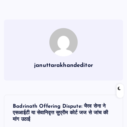
e
s
l
gr
e
b
A
a
o
p
m
o
p
k
januttarakhandeditor
P
Badrinath Offering Dispute: भैरव सेना ने
o
एसआईटी या सेवानिवृत्त सुप्रीम कोर्ट जज से जांच की
मांग उठाई