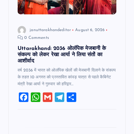
o
n
januttarakhandeditor
August 6, 2026
0 Comments
Uttarakhand: 2036 ओलंपिक मेजबानी के
संकल्प को लेकर रेखा आर्या ने लिया संतों का
आशीर्वाद
वर्ष 2036 में भारत को ओलंपिक खेलों की मेजबानी दिलाने के संकल्प
के तहत 10 अगस्त को प्रस्तावित कांवड़ यात्रा से पहले कैबिनेट
मंत्री रेखा आर्या ने गुरुवार को हरिद्वार…
F
W
G
T
S
a
h
m
el
h
c
at
ai
e
ar
e
s
l
gr
e