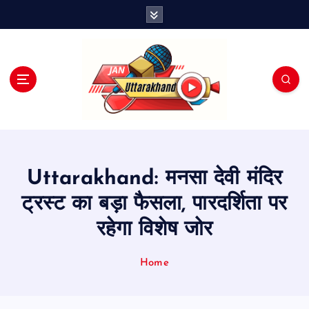
S
k
i
p
t
o
c
o
n
t
e
Uttarakhand: मनसा देवी मंदिर
n
t
ट्रस्ट का बड़ा फैसला, पारदर्शिता पर
रहेगा विशेष जोर
Home