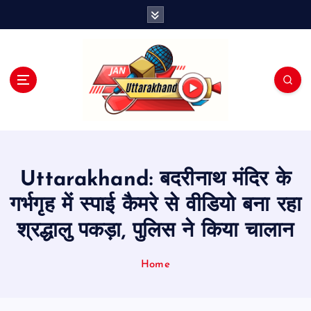
S
k
i
p
t
o
c
o
n
t
e
Uttarakhand: बदरीनाथ मंदिर के
n
t
गर्भगृह में स्पाई कैमरे से वीडियो बना रहा
श्रद्धालु पकड़ा, पुलिस ने किया चालान
Home