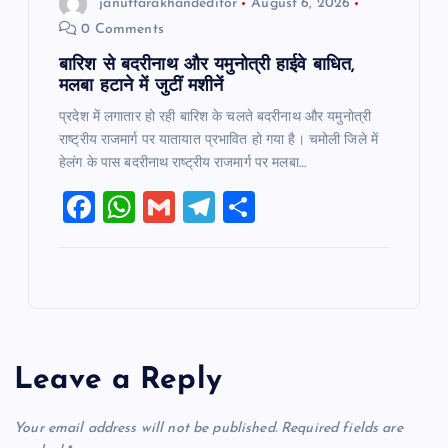
januttarakhandeditor
August 6, 2026
0 Comments
बारिश से बदरीनाथ और यमुनोत्री हाईवे बाधित,
मलबा हटाने में जुटीं मशीनें
प्रदेश में लगातार हो रही बारिश के चलते बदरीनाथ और यमुनोत्री
राष्ट्रीय राजमार्ग पर यातायात प्रभावित हो गया है। चमोली जिले में
हेलंग के पास बदरीनाथ राष्ट्रीय राजमार्ग पर मलबा…
F
W
G
T
S
a
h
m
el
h
c
at
ai
e
ar
e
s
l
gr
e
b
A
a
o
p
m
Leave a Reply
o
p
k
Your email address will not be published.
Required fields are